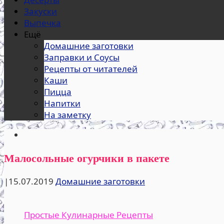
Закуски
Выпечка
Ещё
Домашние заготовки
Заправки и Соусы
Рецепты от читателей
Каши
Пицца
Напитки
На заметку
Малосольные огурчики в пакете
|
15.07.2019
Домашние заготовки
Простые Кулинарные Рецепты