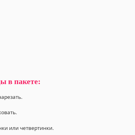
ы в пакете:
нарезать.
ковать.
нки или четвертинки.