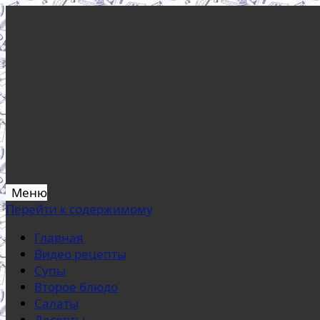
Меню
Перейти к содержимому
Главная
Видео рецепты
Супы
Второе блюдо
Салаты
Десерты