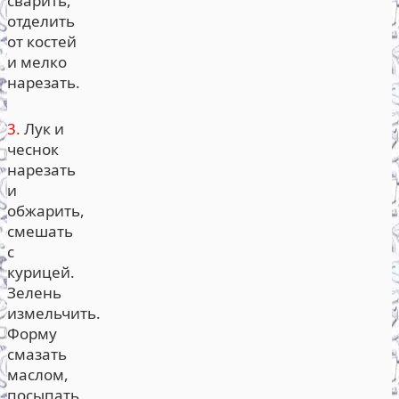
сварить,
отделить
от костей
и мелко
нарезать.
3.
Лук и
чеснок
нарезать
и
обжарить,
смешать
с
курицей.
Зелень
измельчить.
Форму
смазать
маслом,
посыпать