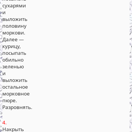
сухарями
и
выложить
половину
моркови.
Далее —
курицу,
посыпать
обильно
зеленью
и
выложить
остальное
морковное
пюре.
Разровнять.
4.
Накрыть