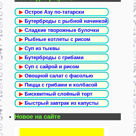
▶
Острое Азу по-татарски
▶
Бутерброды с рыбной начинкой
▶
Сладкие творожные булочки
▶
Рыбные котлеты с рисом
▶
Суп из тыквы
▶
Бутерброды с грибами
▶
Суп с сайрой и рисом
▶
Овощной салат с фасолью
▶
Пицца с грибами и колбасой
▶
Бисквитный слоёный торт
▶
Быстрый завтрак из капусты
Новое на сайте