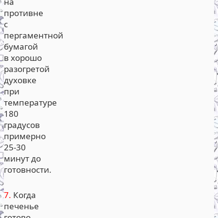
на
противне
с
пергаментной
бумагой
в хорошо
разогретой
духовке
при
температуре
180
градусов
примерно
25-30
минут до
готовности.
7.
Когда
печенье
готово