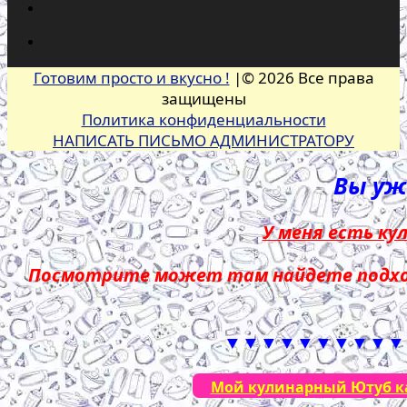
Готовим просто и вкусно !
|© 2026 Все права
защищены
Политика конфиденциальности
НАПИСАТЬ ПИСЬМО АДМИНИСТРАТОРУ
Вы уже
У меня есть ку
Посмотрите может там найдете подход
▼▼▼▼▼▼▼▼▼▼
Мой кулинарный Ютуб кан