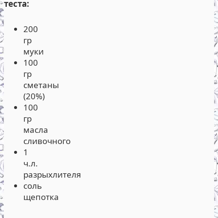
теста:
200
гр
муки
100
гр
сметаны
(20%)
100
гр
масла
сливочного
1
ч.л.
разрыхлителя
соль
щепотка