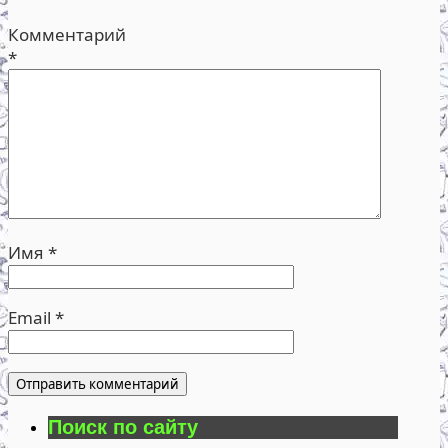
Комментарий
*
Имя
*
Email
*
Поиск по сайту