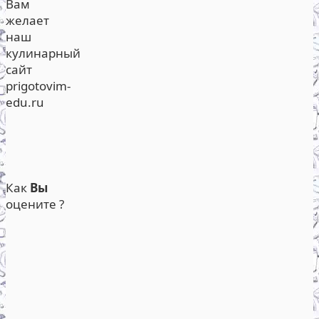
Вам
желает
наш
кулинарный
сайт
prigotovim-
edu.ru
Как
Вы
оцените ?