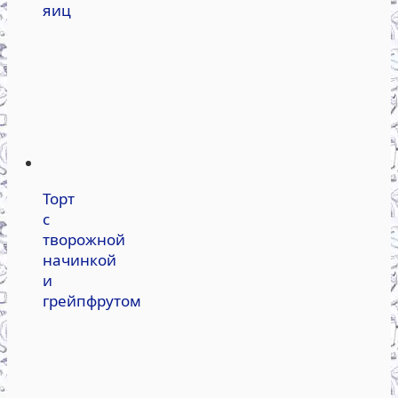
яиц
Торт
с
творожной
начинкой
и
грейпфрутом