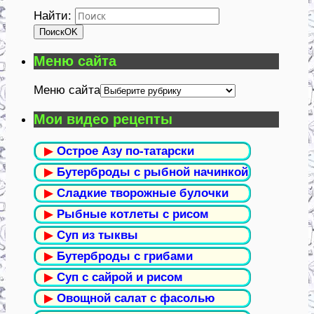
Найти:
Поиск
OK
Меню сайта
Меню сайта
Мои видео рецепты
▶
Острое Азу по-татарски
▶
Бутерброды с рыбной начинкой
▶
Сладкие творожные булочки
▶
Рыбные котлеты с рисом
▶
Суп из тыквы
▶
Бутерброды с грибами
▶
Суп с сайрой и рисом
▶
Овощной салат с фасолью