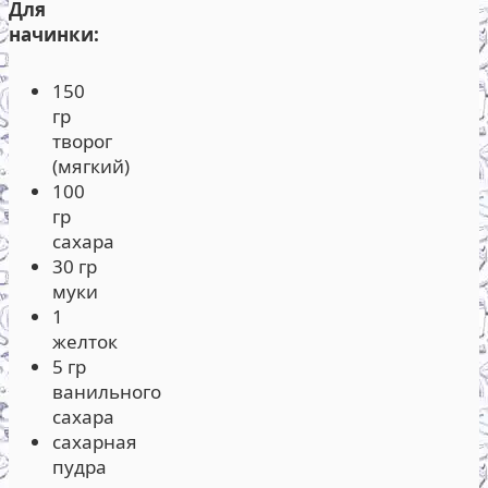
Для
начинки:
150
гр
творог
(мягкий)
100
гр
сахара
30 гр
муки
1
желток
5 гр
ванильного
сахара
сахарная
пудра