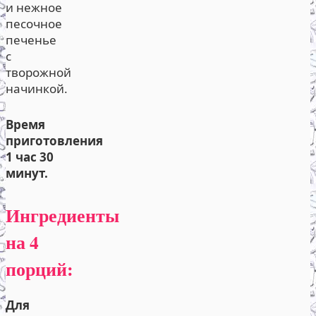
и нежное
песочное
печенье
с
творожной
начинкой.
Время
приготовления
1 час 30
минут.
Ингредиенты
на 4
порций:
Для