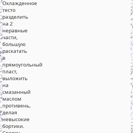
Охлажденное
тесто
разделить
на 2
неравные
части,
большую
раскатать
в
прямоугольный
пласт,
выложить
на
смазанный
маслом
противень,
делая
невысокие
бортики.
Сверху