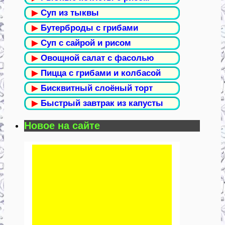
▶
Суп из тыквы
▶
Бутерброды с грибами
▶
Суп с сайрой и рисом
▶
Овощной салат с фасолью
▶
Пицца с грибами и колбасой
▶
Бисквитный слоёный торт
▶
Быстрый завтрак из капусты
Новое на сайте