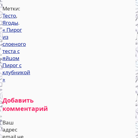
Метки:
Тесто
,
Ягоды
.
«
Пирог
из
слоеного
теста с
яйцом
Пирог с
клубникой
»
Добавить
комментарий
Ваш
адрес
email не