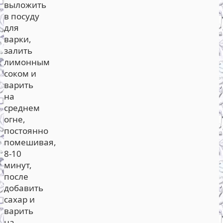
выложить
в посуду
для
варки,
залить
лимонным
соком и
варить
на
среднем
огне,
постоянно
помешивая,
8-10
минут,
после
добавить
сахар и
варить
на