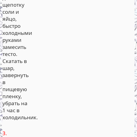
щепотку
соли и
яйцо,
быстро
холодными
руками
замесить
тесто.
Скатать в
шар,
завернуть
в
пищевую
пленку,
убрать на
1 час в
холодильник.
3.