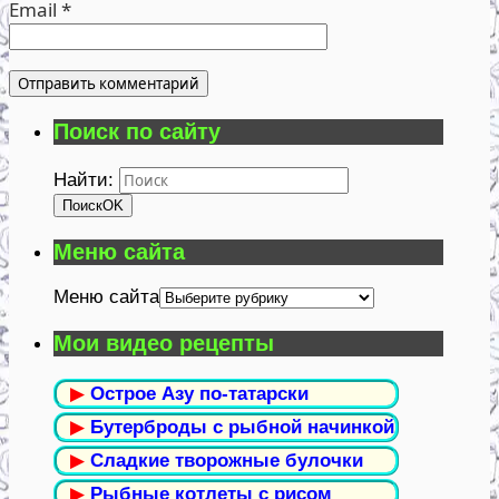
Email
*
Поиск по сайту
Найти:
Поиск
OK
Меню сайта
Меню сайта
Мои видео рецепты
▶
Острое Азу по-татарски
▶
Бутерброды с рыбной начинкой
▶
Сладкие творожные булочки
▶
Рыбные котлеты с рисом