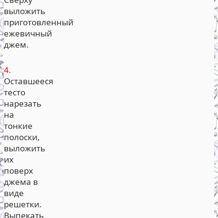
выложить
приготовленный
ежевичный
джем.
4.
Оставшееся
тесто
нарезать
на
тонкие
полоски,
выложить
их
поверх
джема в
виде
решетки.
Выпекать