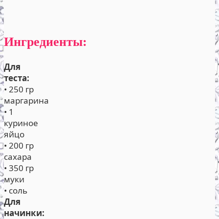
Ингредиенты:
Для
теста:
• 250 гр
маргарина
• 1
куриное
яйцо
• 200 гр
сахара
• 350 гр
муки
• соль
Для
начинки: