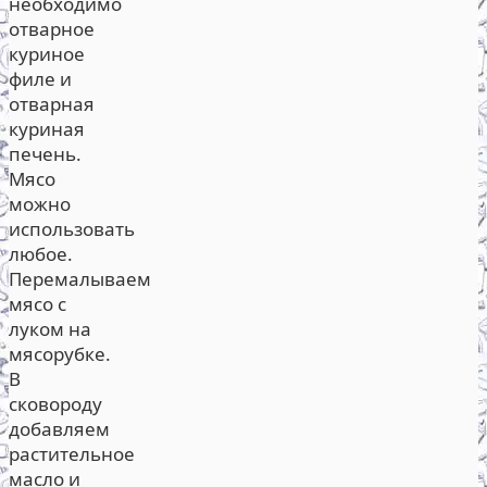
необходимо
отварное
куриное
филе и
отварная
куриная
печень.
Мясо
можно
использовать
любое.
Перемалываем
мясо с
луком на
мясорубке.
В
сковороду
добавляем
растительное
масло и