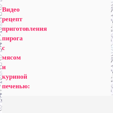
Видео
рецепт
приготовления
пирога
с
мясом
и
куриной
печенью: