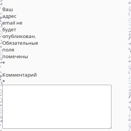
Ваш
адрес
email не
будет
опубликован.
Обязательные
поля
помечены
*
Комментарий
*