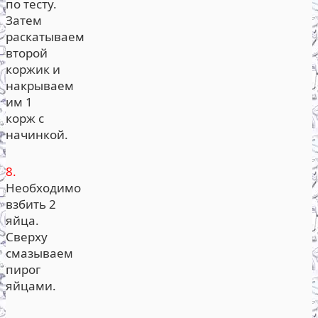
по тесту.
Затем
раскатываем
второй
коржик и
накрываем
им 1
корж с
начинкой.
8.
Необходимо
взбить 2
яйца.
Сверху
смазываем
пирог
яйцами.