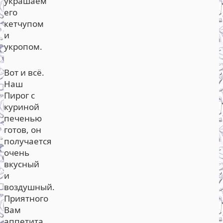
украшаем
его
кетчупом
и
укропом.
Вот и всё.
Наш
Пирог с
куриной
печенью
готов, он
получается
очень
вкусный
и
воздушный.
Приятного
Вам
аппетита