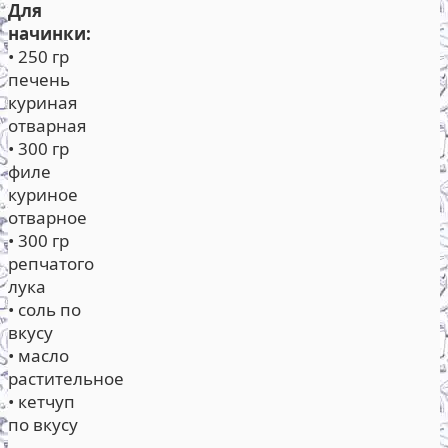
Для
начинки:
• 250 гр
печень
куриная
отварная
• 300 гр
филе
куриное
отварное
• 300 гр
репчатого
лука
• соль по
вкусу
• масло
растительное
• кетчуп
по вкусу