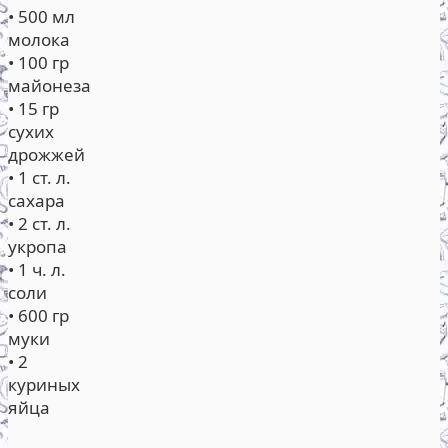
• 500 мл
молока
• 100 гр
майонеза
• 15 гр
сухих
дрожжей
• 1 ст. л.
сахара
• 2 ст. л.
укропа
• 1 ч. л.
соли
• 600 гр
муки
• 2
куриных
яйца