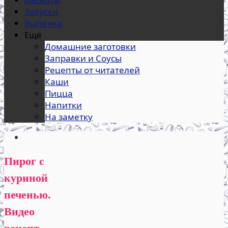
Закуски
Выпечка
Ещё
Домашние заготовки
Заправки и Соусы
Рецепты от читателей
Каши
Пицца
Напитки
На заметку
Пирог с
куриной
печенью.
Видео
рецепт