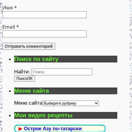
Имя
*
Email
*
Поиск по сайту
Найти:
Поиск
OK
Меню сайта
Меню сайта
Мои видео рецепты
▶
Острое Азу по-татарски