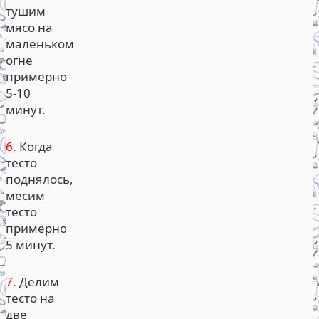
тушим
мясо на
маленьком
огне
примерно
5-10
минут.
6.
Когда
тесто
поднялось,
месим
тесто
примерно
5 минут.
7.
Делим
тесто на
две