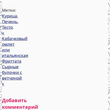
Метки:
Курица
,
Печень
,
Тесто
.
«
Кабачковый
омлет
или
итальянская
Фриттата
Сырные
булочки с
ветчиной
»
Добавить
комментарий