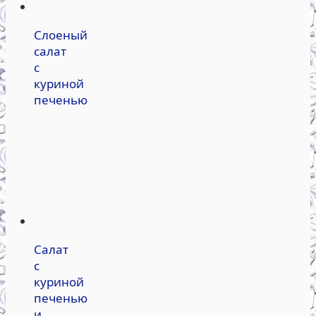
Слоеный
салат
с
куриной
печенью
Салат
с
куриной
печенью
и