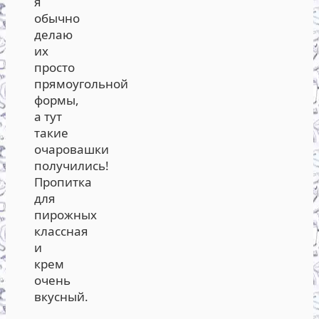
я
обычно
делаю
их
просто
прямоугольной
формы,
а тут
такие
очаровашки
получились!
Пропитка
для
пирожных
классная
и
крем
очень
вкусный.