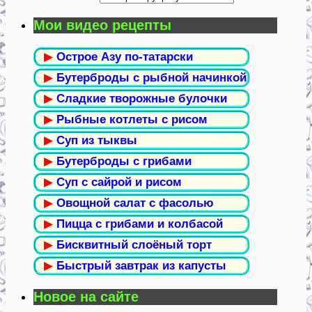
Мои видео рецепты
▶
Острое Азу по-татарски
▶
Бутерброды с рыбной начинкой
▶
Сладкие творожные булочки
▶
Рыбные котлеты с рисом
▶
Суп из тыквы
▶
Бутерброды с грибами
▶
Суп с сайрой и рисом
▶
Овощной салат с фасолью
▶
Пицца с грибами и колбасой
▶
Бисквитный слоёный торт
▶
Быстрый завтрак из капусты
Новое на сайте