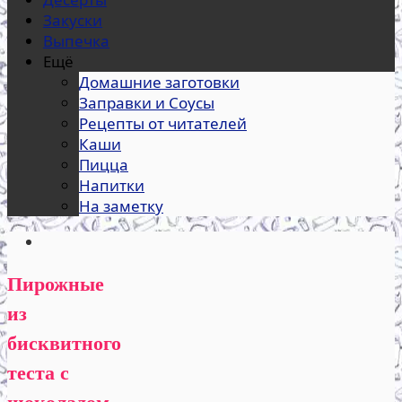
Закуски
Выпечка
Ещё
Домашние заготовки
Заправки и Соусы
Рецепты от читателей
Каши
Пицца
Напитки
На заметку
Пирожные
из
бисквитного
теста с
шоколадом