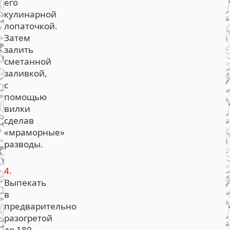
его
кулинарной
лопаточкой.
Затем
залить
сметанной
заливкой,
с
помощью
вилки
сделав
«мраморные»
разводы.
4.
Выпекать
в
предварительно
разогретой
до 180