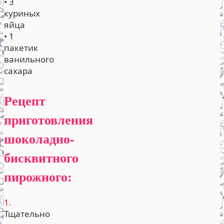
• 3
куриных
яйца
• 1
пакетик
ванильного
сахара
Рецепт
приготовления
шоколадно-
бисквитного
пирожного:
1.
Тщательно