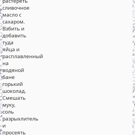
растереть
сливочное
масло с
сахаром.
Взбить и
добавить
туда
яйца и
расплавленный
на
водяной
бане
горький
шоколад.
Смешать
муку,
соль
разрыхлитель
и
просеять