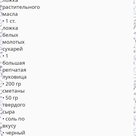
растительного
масла
• 1 ст.
ложка
белых
молотых
сухарей
• 1
большая
репчатая
луковица
• 200 гр
сметаны
• 50 гр
твердого
сыра
• соль по
вкусу
• черный