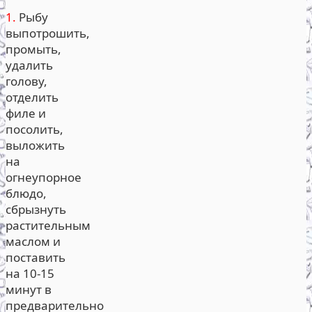
1.
Рыбу
выпотрошить,
промыть,
удалить
голову,
отделить
филе и
посолить,
выложить
на
огнеупорное
блюдо,
сбрызнуть
растительным
маслом и
поставить
на 10-15
минут в
предварительно