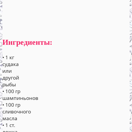
Ингредиенты:
• 1 кг
судака
или
другой
рыбы
• 100 гр
шампиньонов
• 100 гр
сливочного
масла
• 1 ст.
ложка