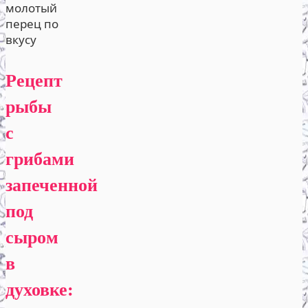
молотый
перец по
вкусу
Рецепт
рыбы
с
грибами
запеченной
под
сыром
в
духовке: