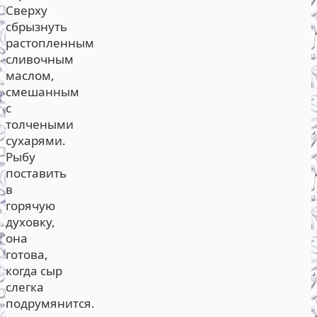
Сверху
сбрызнуть
растопленным
сливочным
маслом,
смешанным
с
толчеными
сухарями.
Рыбу
поставить
в
горячую
духовку,
она
готова,
когда сыр
слегка
подрумянится.