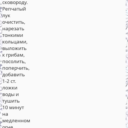
сковороду.
Репчатый
лук
очистить,
нарезать
тонкими
кольцами,
выложить
к грибам,
посолить,
поперчить,
добавить
1-2 ст.
ложки
воды и
тушить
10 минут
на
медленном
огне.