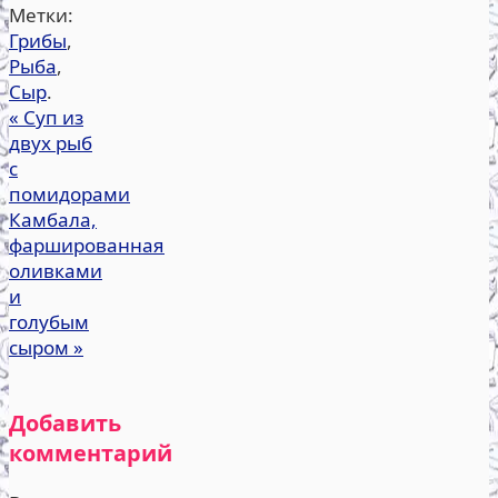
Метки:
Грибы
,
Рыба
,
Сыр
.
«
Суп из
двух рыб
с
помидорами
Камбала,
фаршированная
оливками
и
голубым
сыром
»
Добавить
комментарий