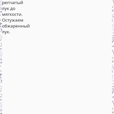
репчатый
лук до
мягкости.
Остужаем
обжаренный
лук.