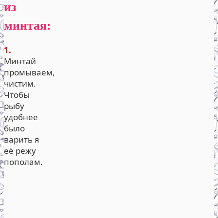
из
минтая:
1.
Минтай
промываем,
чистим.
Чтобы
рыбу
удобнее
было
варить я
её режу
пополам.