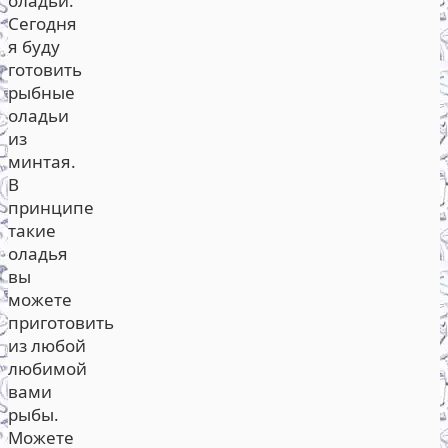
оладьи.
Сегодня
я буду
готовить
рыбные
оладьи
из
минтая.
В
принципе
такие
оладья
вы
можете
приготовить
из любой
любимой
вами
рыбы.
Можете