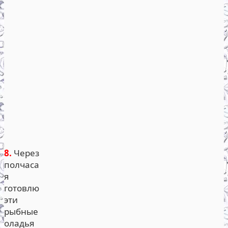
8.
Через
полчаса
я
готовлю
эти
рыбные
оладья