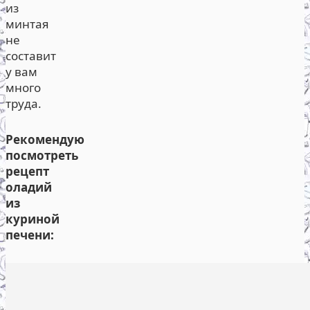
из
минтая
не
составит
у вам
много
труда.
Рекомендую
посмотреть
рецепт
оладий
из
куриной
печени: