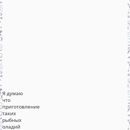
Я думаю
что
приготовление
таких
рыбных
оладий