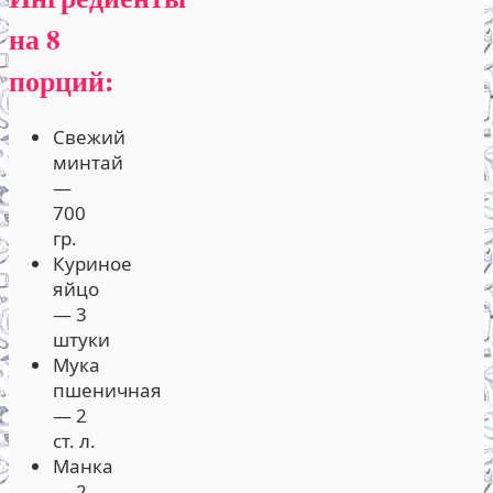
на 8
порций:
Свежий
минтай
—
700
гр.
Куриное
яйцо
— 3
штуки
Мука
пшеничная
— 2
ст. л.
Манка
— 2