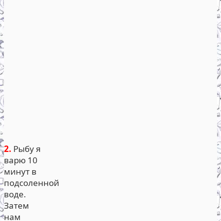
2.
Рыбу я
варю 10
минут в
подсоленной
воде.
Затем
нам