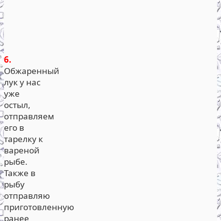
6.
Обжаренный
лук у нас
уже
остыл,
отправляем
его в
тарелку к
вареной
рыбе.
Также в
рыбу
отправляю
приготовленную
ранее