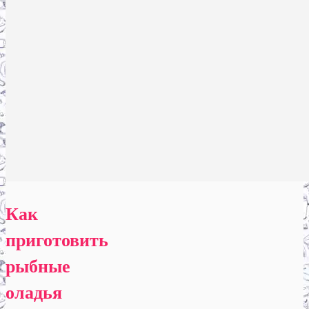
Как
приготовить
рыбные
оладья