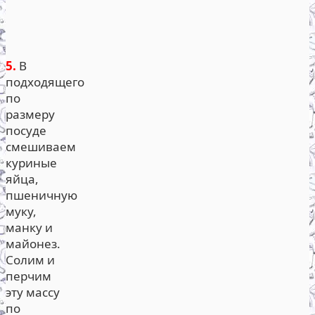
5.
В
подходящего
по
размеру
посуде
смешиваем
куриные
яйца,
пшеничную
муку,
манку и
майонез.
Солим и
перчим
эту массу
по