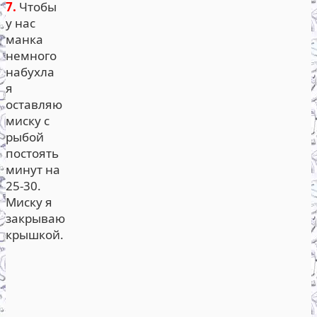
7.
Чтобы
у нас
манка
немного
набухла
я
оставляю
миску с
рыбой
постоять
минут на
25-30.
Миску я
закрываю
крышкой.