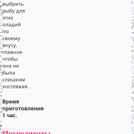
выбрать
рыбу для
этих
оладий
по
своему
вкусу,
главное
чтобы
она не
была
слишком
костлявая.
Время
приготовления
1 час.
Ингредиенты