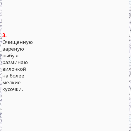
3.
Очищенную
вареную
рыбу я
разминаю
вилочкой
на более
мелкие
кусочки.