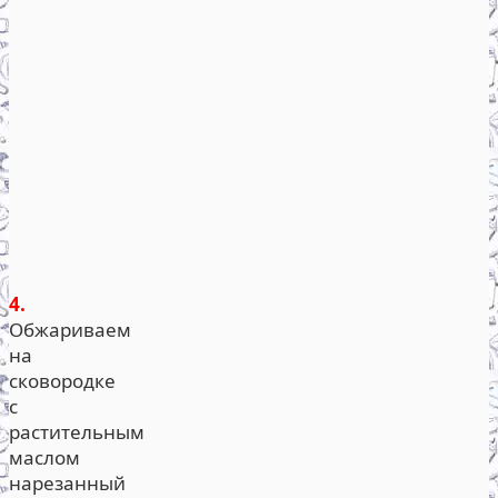
4.
Обжариваем
на
сковородке
с
растительным
маслом
нарезанный