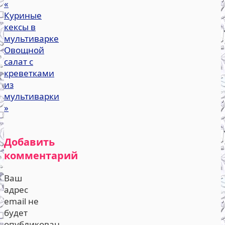
«
Куриные
кексы в
мультиварке
Овощной
салат с
креветками
из
мультиварки
»
Добавить
комментарий
Ваш
адрес
email не
будет
опубликован.