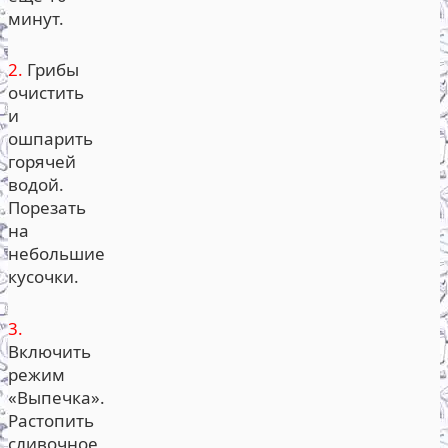
минут.
2.
Грибы
очистить
и
ошпарить
горячей
водой.
Порезать
на
небольшие
кусочки.
3.
Включить
режим
«Выпечка».
Растопить
сливочное