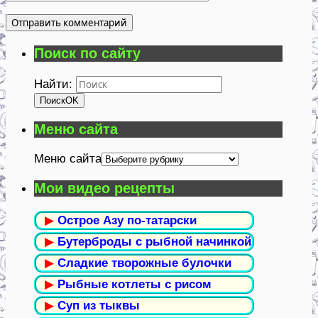
Поиск по сайту
Найти:
Поиск
OK
Меню сайта
Меню сайта
Мои видео рецепты
▶
Острое Азу по-татарски
▶
Бутерброды с рыбной начинкой
▶
Сладкие творожные булочки
▶
Рыбные котлеты с рисом
▶
Суп из тыквы