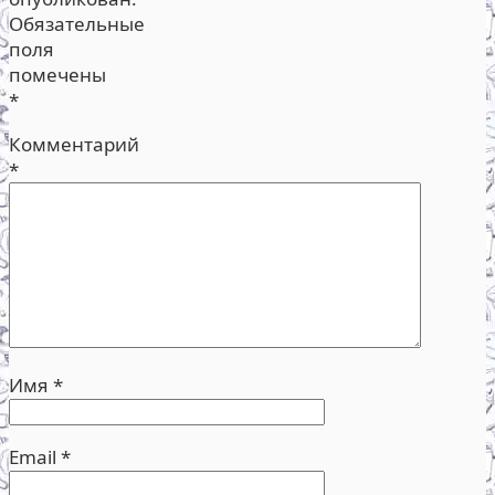
Обязательные
поля
помечены
*
Комментарий
*
Имя
*
Email
*