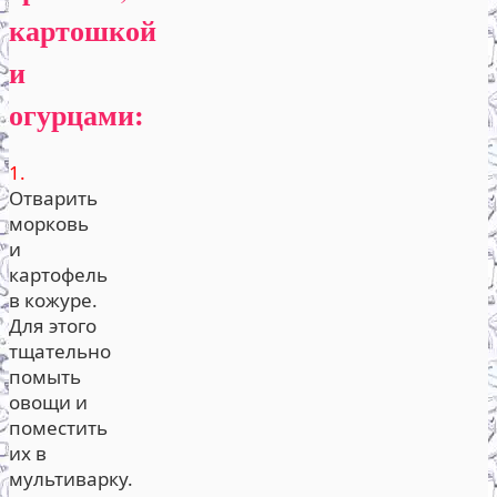
картошкой
и
огурцами:
1.
Отварить
морковь
и
картофель
в кожуре.
Для этого
тщательно
помыть
овощи и
поместить
их в
мультиварку.