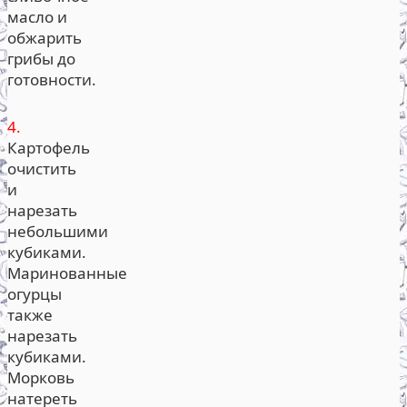
масло и
обжарить
грибы до
готовности.
4.
Картофель
очистить
и
нарезать
небольшими
кубиками.
Маринованные
огурцы
также
нарезать
кубиками.
Морковь
натереть