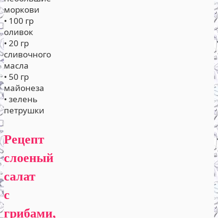
моркови
• 100 гр
оливок
• 20 гр
сливочного
масла
• 50 гр
майонеза
• зелень
петрушки
Рецепт
слоеный
салат
с
грибами,