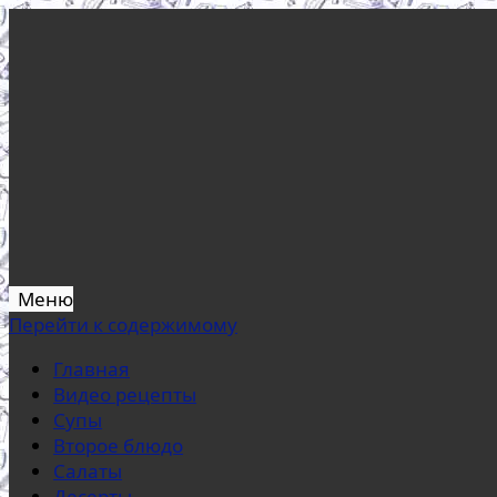
Меню
Перейти к содержимому
Главная
Видео рецепты
Супы
Второе блюдо
Салаты
Десерты