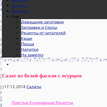
Закуски
Выпечка
Ещё
Домашние заготовки
Заправки и Соусы
Рецепты от читателей
Каши
Пицца
Напитки
На заметку
Салат из белой фасоли с огурцом
|
17.12.2018
Салаты
Простые Кулинарные Рецепты