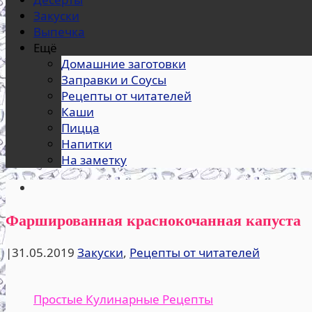
Закуски
Выпечка
Ещё
Домашние заготовки
Заправки и Соусы
Рецепты от читателей
Каши
Пицца
Напитки
На заметку
Фаршированная краснокочанная капуста
|
31.05.2019
Закуски
,
Рецепты от читателей
Простые Кулинарные Рецепты