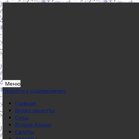
Меню
Перейти к содержимому
Главная
Видео рецепты
Супы
Второе блюдо
Салаты
Десерты