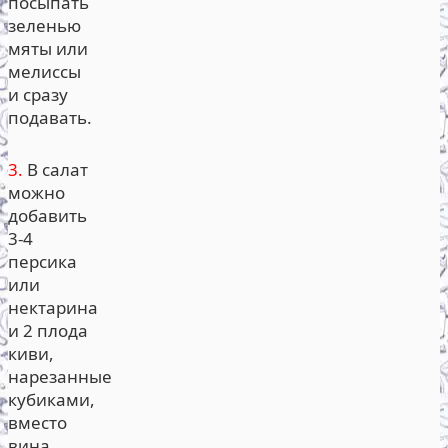
посыпать
зеленью
мяты или
мелиссы
и сразу
подавать.
3.
В салат
можно
добавить
3-4
персика
или
нектарина
и 2 плода
киви,
нарезанные
кубиками,
вместо
вина