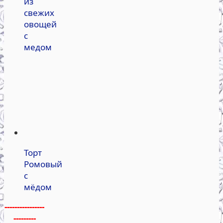
из
свежих
овощей
с
медом
Торт
Ромовый
с
мёдом
----------------
---------