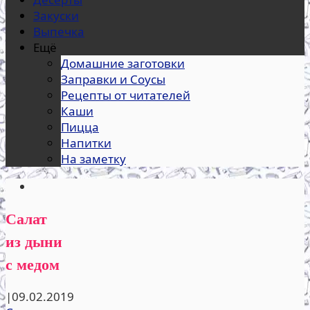
Закуски
Выпечка
Ещё
Домашние заготовки
Заправки и Соусы
Рецепты от читателей
Каши
Пицца
Напитки
На заметку
Салат
из дыни
с медом
|
09.02.2019