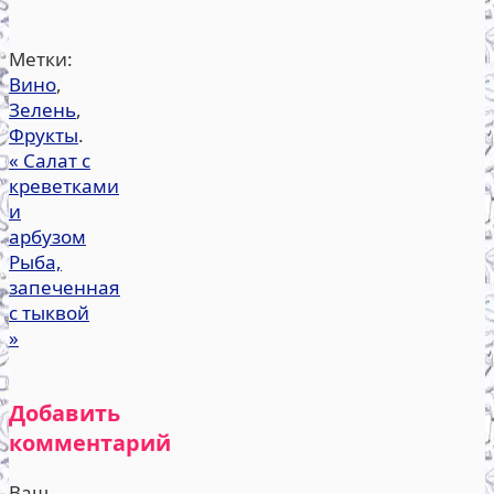
Метки:
Вино
,
Зелень
,
Фрукты
.
«
Салат с
креветками
и
арбузом
Рыба,
запеченная
с тыквой
»
Добавить
комментарий
Ваш