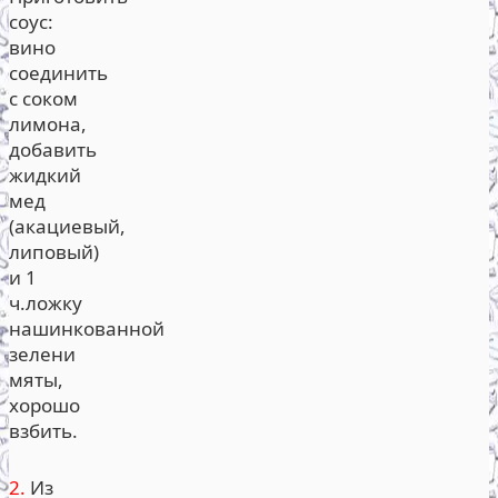
соус:
вино
соединить
с соком
лимона,
добавить
жидкий
мед
(акациевый,
липовый)
и 1
ч.ложку
нашинкованной
зелени
мяты,
хорошо
взбить.
2.
Из