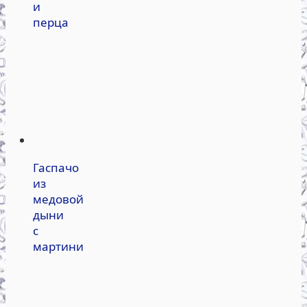
и
перца
Гаспачо
из
медовой
дыни
с
мартини