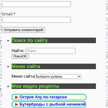
Email
*
Поиск по сайту
Найти:
Поиск
OK
Меню сайта
Меню сайта
Мои видео рецепты
▶
Острое Азу по-татарски
▶
Бутерброды с рыбной начинкой