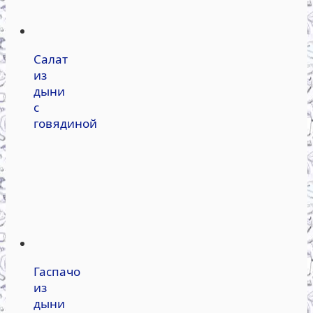
Салат
из
дыни
с
говядиной
Гаспачо
из
дыни