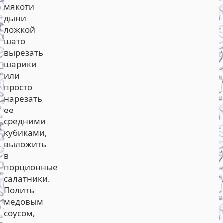
мякоти
дыни
ложкой
шато
вырезать
шарики
или
просто
нарезать
ее
средними
кубиками,
выложить
в
порционные
салатники.
Полить
медовым
соусом,