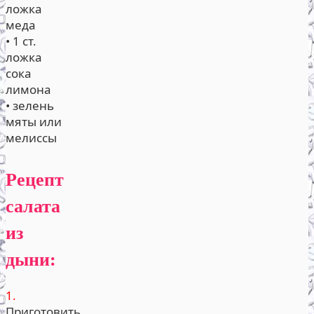
ложка
меда
• 1 ст.
ложка
сока
лимона
• зелень
мяты или
мелиссы
Рецепт
салата
из
дыни:
1.
Приготовить