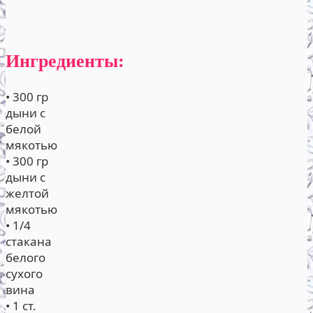
Ингредиенты:
• 300 гр
дыни с
белой
мякотью
• 300 гр
дыни с
желтой
мякотью
• 1/4
стакана
белого
сухого
вина
• 1 ст.