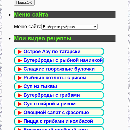
Поиск
OK
Меню сайта
Меню сайта
Мои видео рецепты
▶
Острое Азу по-татарски
▶
Бутерброды с рыбной начинкой
▶
Сладкие творожные булочки
▶
Рыбные котлеты с рисом
▶
Суп из тыквы
▶
Бутерброды с грибами
▶
Суп с сайрой и рисом
▶
Овощной салат с фасолью
▶
Пицца с грибами и колбасой
▶
Бисквитный слоёный торт