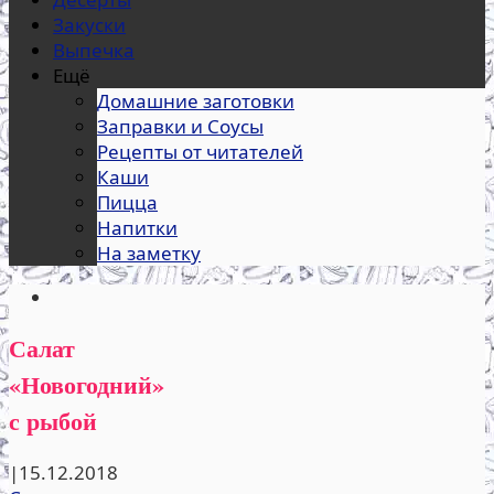
Закуски
Выпечка
Ещё
Домашние заготовки
Заправки и Соусы
Рецепты от читателей
Каши
Пицца
Напитки
На заметку
Салат
«Новогодний»
с рыбой
|
15.12.2018