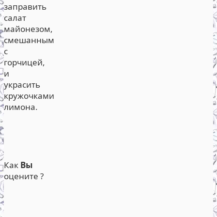
заправить
салат
майонезом,
смешанным
с
горчицей,
и
украсить
кружочками
лимона.
Как
Вы
оцените ?