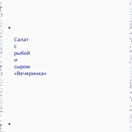
Салат
с
рыбой
и
сыром
«Вечеринка»