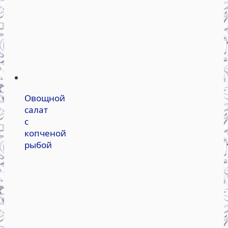
Овощной
салат
с
копченой
рыбой