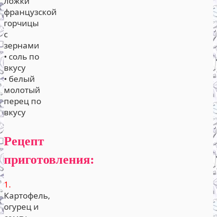
ложки
французской
горчицы
с
зернами
• соль по
вкусу
• белый
молотый
перец по
вкусу
Рецепт
приготовления:
1.
Картофель,
огурец и