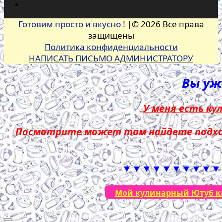
Готовим просто и вкусно !
|© 2026 Все права
защищены
Политика конфиденциальности
НАПИСАТЬ ПИСЬМО АДМИНИСТРАТОРУ
Вы уже
У меня есть ку
Посмотрите может там найдете подход
▼▼▼▼▼▼▼▼▼▼
Мой кулинарный Ютуб кан