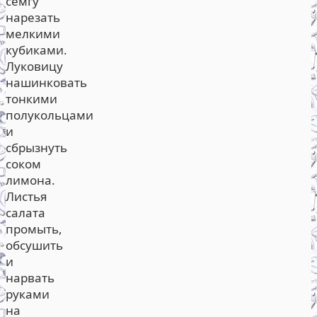
семгу
нарезать
мелкими
кубиками.
Луковицу
нашинковать
тонкими
полукольцами
и
сбрызнуть
соком
лимона.
Листья
салата
промыть,
обсушить
и
нарвать
руками
на