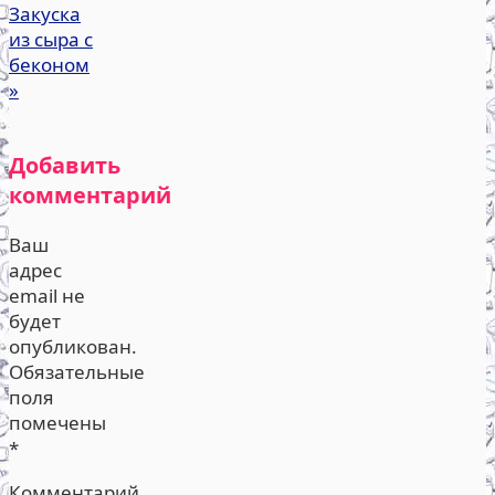
Закуска
из сыра с
беконом
»
Добавить
комментарий
Ваш
адрес
email не
будет
опубликован.
Обязательные
поля
помечены
*
Комментарий