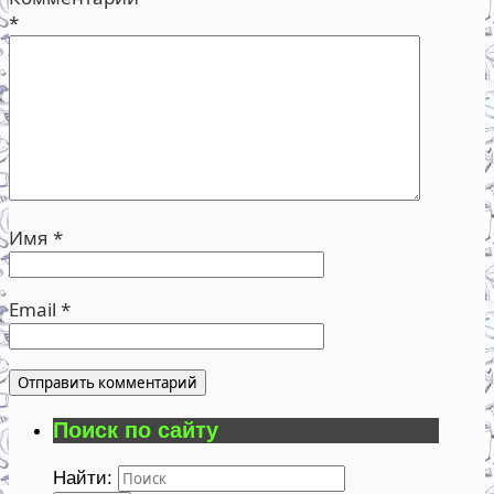
*
Имя
*
Email
*
Поиск по сайту
Найти: