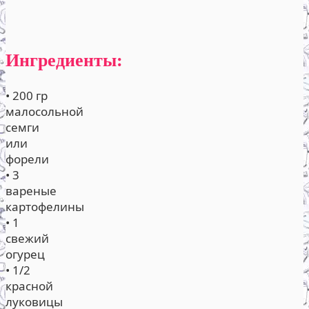
Ингредиенты:
• 200 гр
малосольной
семги
или
форели
• 3
вареные
картофелины
• 1
свежий
огурец
• 1/2
красной
луковицы