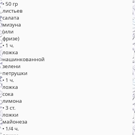
• 50 гр
листьев
салата
мизуна
(или
фризе)
• 1 ч.
ложка
нашинкованной
зелени
петрушки
• 1 ч.
ложка
сока
лимона
• 3 ст.
ложки
майонеза
• 1/4 ч.