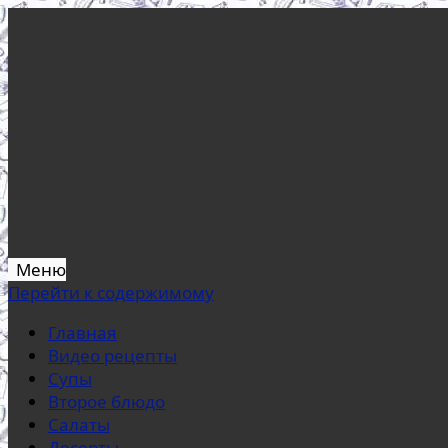
Меню
Перейти к содержимому
Главная
Видео рецепты
Супы
Второе блюдо
Салаты
Десерты