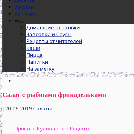
Закуски
Выпечка
Ещё
Домашние заготовки
Заправки и Соусы
Рецепты от читателей
Каши
Пицца
Напитки
На заметку
Салат с рыбными фрикадельками
|
20.06.2019
Салаты
Простые Кулинарные Рецепты