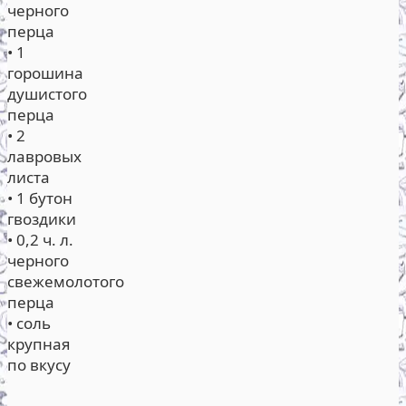
черного
перца
• 1
горошина
душистого
перца
• 2
лавровых
листа
• 1 бутон
гвоздики
• 0,2 ч. л.
черного
свежемолотого
перца
• соль
крупная
по вкусу