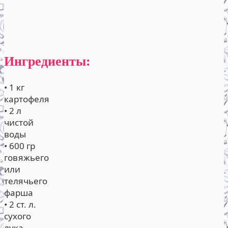
Ингредиенты:
• 1 кг
картофеля
• 2 л
чистой
воды
• 600 гр
говяжьего
или
телячьего
фарша
• 2 ст. л.
сухого
лука