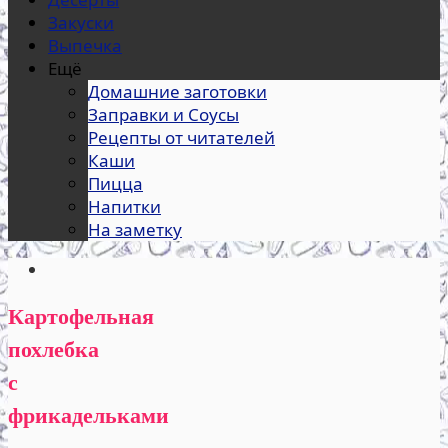
Закуски
Выпечка
Ещё
Домашние заготовки
Заправки и Соусы
Рецепты от читателей
Каши
Пицца
Напитки
На заметку
Картофельная
похлебка
с
фрикадельками