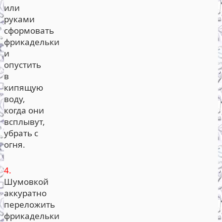
или
руками
сформовать
фрикадельки
и
опустить
в
кипящую
воду,
когда они
всплывут,
убрать с
огня.
4.
Шумовкой
аккуратно
переложить
фрикадельки