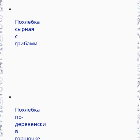
Похлебка
сырная
с
грибами
Похлебка
по-
деревенски
в
горшочке