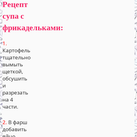
Рецепт
супа с
фрикадельками:
1.
Картофель
тщательно
вымыть
щеткой,
обсушить
и
разрезать
на 4
части.
2.
В фарш
добавить
яйцо,