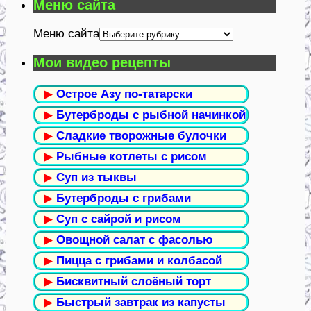
Меню сайта
Меню сайта
Мои видео рецепты
▶
Острое Азу по-татарски
▶
Бутерброды с рыбной начинкой
▶
Сладкие творожные булочки
▶
Рыбные котлеты с рисом
▶
Суп из тыквы
▶
Бутерброды с грибами
▶
Суп с сайрой и рисом
▶
Овощной салат с фасолью
▶
Пицца с грибами и колбасой
▶
Бисквитный слоёный торт
▶
Быстрый завтрак из капусты