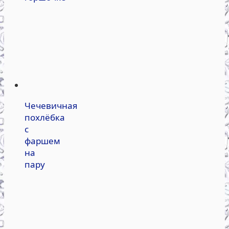
Чечевичная
похлёбка
с
фаршем
на
пару