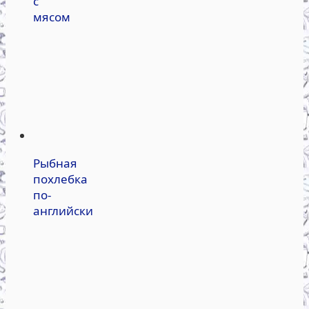
с
мясом
Рыбная
похлебка
по-
английски