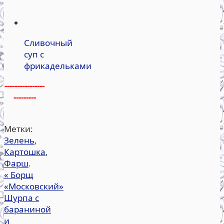
Сливочный
суп с
фрикадельками
----------------
---------
Метки:
Зелень
,
Картошка
,
Фарш
.
«
Борщ
«Московский»
Шурпа с
бараниной
и