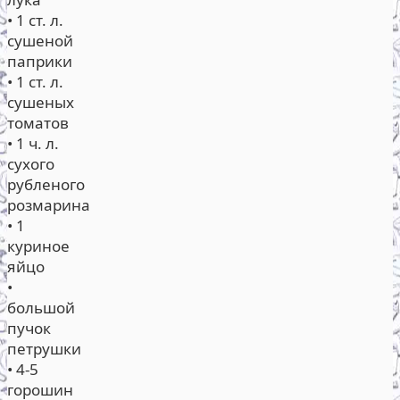
• 1 ст. л.
сушеной
паприки
• 1 ст. л.
сушеных
томатов
• 1 ч. л.
сухого
рубленого
розмарина
• 1
куриное
яйцо
•
большой
пучок
петрушки
• 4-5
горошин