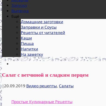
Закуски
Выпечка
Ещё
Домашние заготовки
Заправки и Соусы
Рецепты от читателей
Каши
Пицца
Напитки
На заметку
Салат с ветчиной и сладким перцем
|
20.09.2019
Видео рецепты
,
Салаты
Простые Кулинарные Рецепты