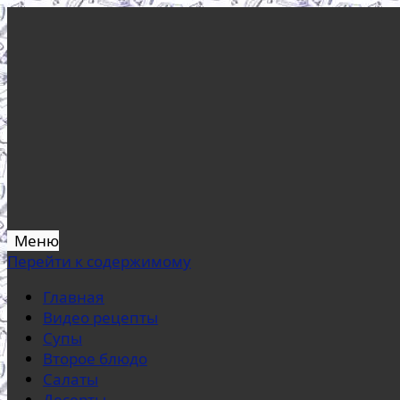
Меню
Перейти к содержимому
Главная
Видео рецепты
Супы
Второе блюдо
Салаты
Десерты