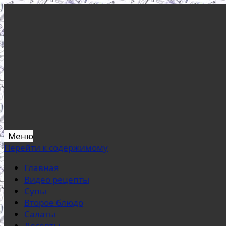
Меню
Перейти к содержимому
Главная
Видео рецепты
Супы
Второе блюдо
Салаты
Десерты