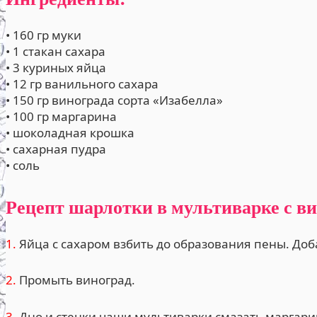
• 160 гр муки
• 1 стакан сахара
• 3 куриных яйца
• 12 гр ванильного сахара
• 150 гр винограда сорта «Изабелла»
• 100 гр маргарина
• шоколадная крошка
• сахарная пудра
• соль
Рецепт шарлотки в мультиварке с в
1.
Яйца с сахаром взбить до образования пены. Доб
2.
Промыть виноград.
3.
Дно и стенки чаши мультиварки смазать маргар