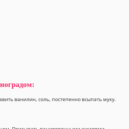
иноградом:
авить ванилин, соль, постепенно всыпать муку.
ином. Присыпать панировочными сухарями.