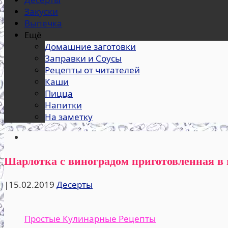
Закуски
Выпечка
Ещё
Домашние заготовки
Заправки и Соусы
Рецепты от читателей
Каши
Пицца
Напитки
На заметку
Шарлотка с виноградом приготовленная в
|
15.02.2019
Десерты
Простые Кулинарные Рецепты