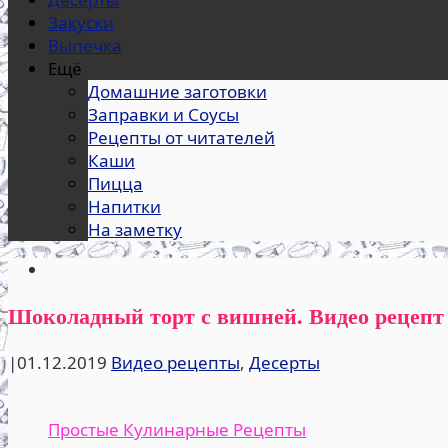
Закуски
Выпечка
Ещё
Домашние заготовки
Заправки и Соусы
Рецепты от читателей
Каши
Пицца
Напитки
На заметку
Шоколадный торт с вишней. Видео рецепт
|
01.12.2019
Видео рецепты
,
Десерты
Простые Кулинарные Рецепты