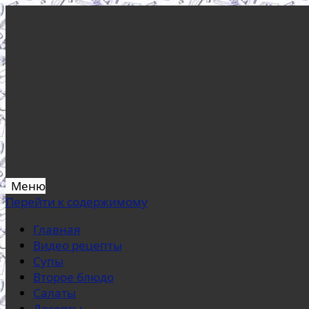
Меню
Перейти к содержимому
Главная
Видео рецепты
Супы
Второе блюдо
Салаты
Десерты