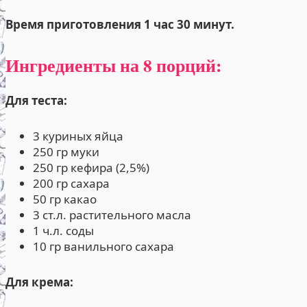
Время приготовления 1 час 30 минут.
Ингредиенты на 8 порций:
Для теста:
3 куриных яйца
250 гр муки
250 гр кефира (2,5%)
200 гр сахара
50 гр какао
3 ст.л. растительного масла
1 ч.л. соды
10 гр ванильного сахара
Для крема: