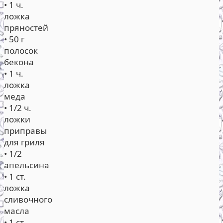
• 1 ч.
ложка
пряностей
• 50 г
полосок
бекона
• 1 ч.
ложка
меда
• 1/2 ч.
ложки
приправы
для гриля
• 1/2
апельсина
• 1 ст.
ложка
сливочного
масла
• 1 ст.