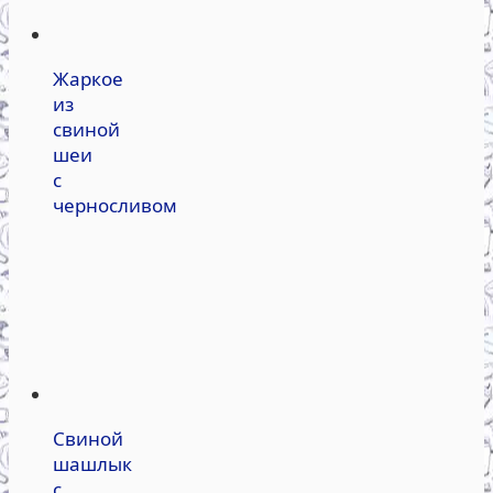
Жаркое
из
свиной
шеи
с
черносливом
Свиной
шашлык
с