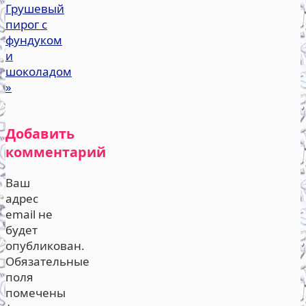
Грушевый
пирог с
фундуком
и
шоколадом
»
Добавить
комментарий
Ваш
адрес
email не
будет
опубликован.
Обязательные
поля
помечены