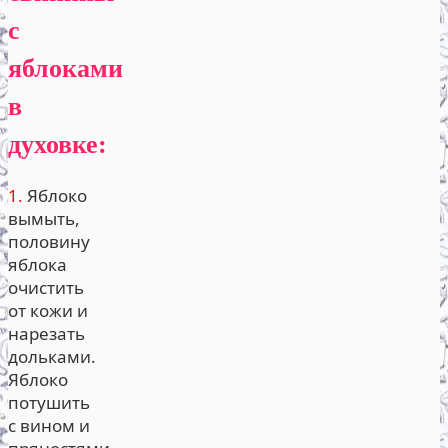
с
яблоками
в
духовке:
1.
Яблоко
вымыть,
половину
яблока
очистить
от кожи и
нарезать
дольками.
Яблоко
потушить
с вином и