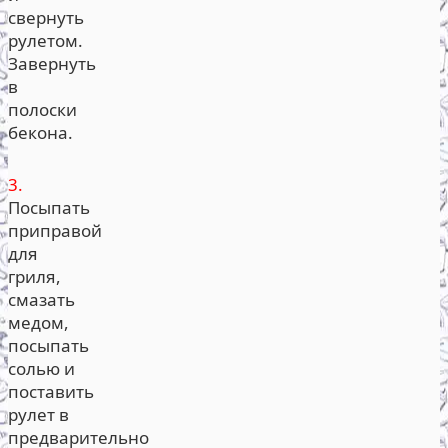
свернуть
рулетом.
Завернуть
в
полоски
бекона.
3.
Посыпать
приправой
для
гриля,
смазать
медом,
посыпать
солью и
поставить
рулет в
предварительно