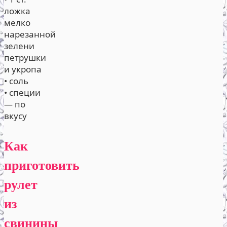
ложка
мелко
нарезанной
зелени
петрушки
и укропа
• соль
• специи
— по
вкусу
Как
приготовить
рулет
из
свинины