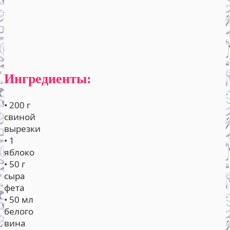
Ингредиенты:
• 200 г
свиной
вырезки
• 1
яблоко
• 50 г
сыра
фета
• 50 мл
белого
вина