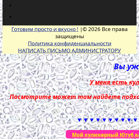
Готовим просто и вкусно !
|© 2026 Все права
защищены
Политика конфиденциальности
НАПИСАТЬ ПИСЬМО АДМИНИСТРАТОРУ
Вы уже
У меня есть ку
Посмотрите может там найдете подход
▼▼▼▼▼▼▼▼▼▼
Мой кулинарный Ютуб кан