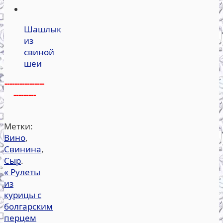
Шашлык
из
свиной
шеи
----------------
---------
Метки:
Вино
,
Свинина
,
Сыр
.
«
Рулеты
из
курицы с
болгарским
перцем