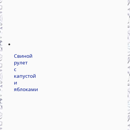
Свиной
рулет
с
капустой
и
яблоками