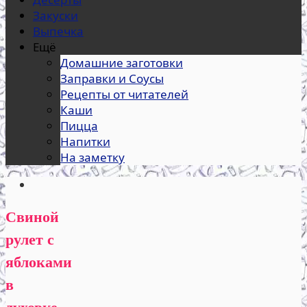
Закуски
Выпечка
Ещё
Домашние заготовки
Заправки и Соусы
Рецепты от читателей
Каши
Пицца
Напитки
На заметку
Свиной
рулет с
яблоками
в
духовке