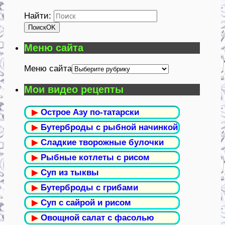
Найти:
Поиск
OK
Меню сайта
Меню сайта
Мои видео рецепты
▶
Острое Азу по-татарски
▶
Бутерброды с рыбной начинкой
▶
Сладкие творожные булочки
▶
Рыбные котлеты с рисом
▶
Суп из тыквы
▶
Бутерброды с грибами
▶
Суп с сайрой и рисом
▶
Овощной салат с фасолью