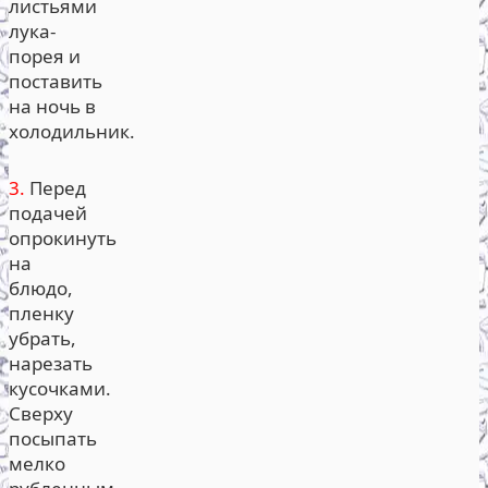
листьями
лука-
порея и
поставить
на ночь в
холодильник.
3.
Перед
подачей
опрокинуть
на
блюдо,
пленку
убрать,
нарезать
кусочками.
Сверху
посыпать
мелко