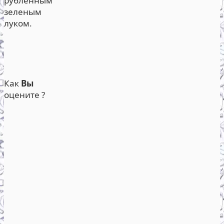
рубленным
зеленым
луком.
Как
Вы
оцените ?