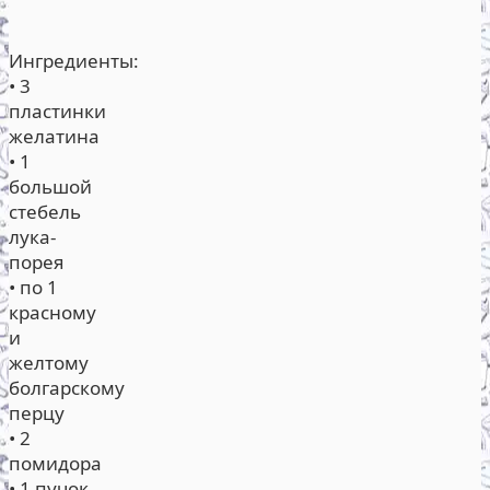
Ингредиенты:
• 3
пластинки
желатина
• 1
большой
стебель
лука-
порея
• по 1
красному
и
желтому
болгарскому
перцу
• 2
помидора
• 1 пучок