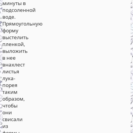
минуты в
подсоленной
воде.
Прямоугольную
форму
выстелить
пленкой,
выложить
в нее
внахлест
листья
лука-
порея
таким
образом,
чтобы
они
свисали
из
формы.