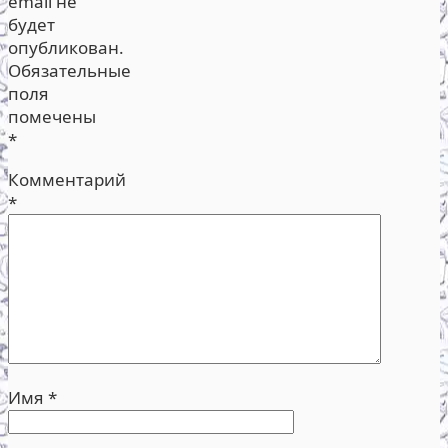
email не
будет
опубликован.
Обязательные
поля
помечены
*
Комментарий
*
Имя
*