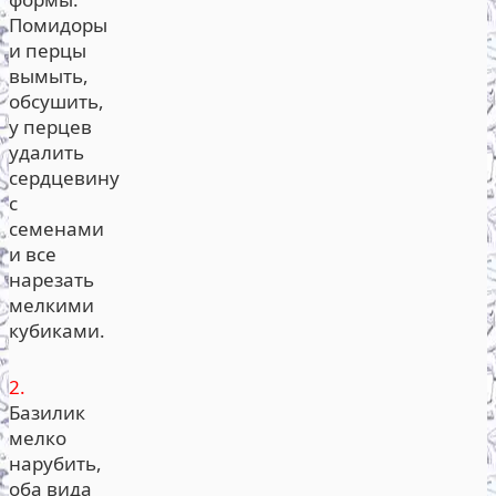
Помидоры
и перцы
вымыть,
обсушить,
у перцев
удалить
сердцевину
с
семенами
и все
нарезать
мелкими
кубиками.
2.
Базилик
мелко
нарубить,
оба вида