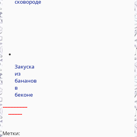
сковороде
Закуска
из
бананов
в
беконе
----------------
---------
Метки: