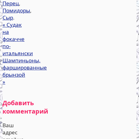
Перец
,
Помидоры
,
Сыр
.
«
Судак
на
фокачче
по-
итальянски
Шампиньоны,
фаршированные
брынзой
»
Добавить
комментарий
Ваш
адрес