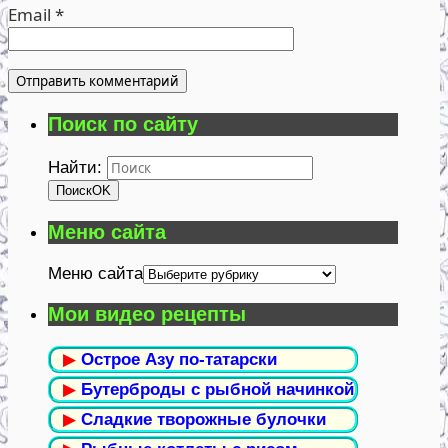
Email
*
Поиск по сайту
Найти:
Поиск
OK
Меню сайта
Меню сайта
Мои видео рецепты
▶
Острое Азу по-татарски
▶
Бутерброды с рыбной начинкой
▶
Сладкие творожные булочки