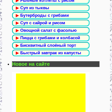
▶
Рыбные котлеты с рисом
▶
Суп из тыквы
▶
Бутерброды с грибами
▶
Суп с сайрой и рисом
▶
Овощной салат с фасолью
▶
Пицца с грибами и колбасой
▶
Бисквитный слоёный торт
▶
Быстрый завтрак из капусты
Новое на сайте