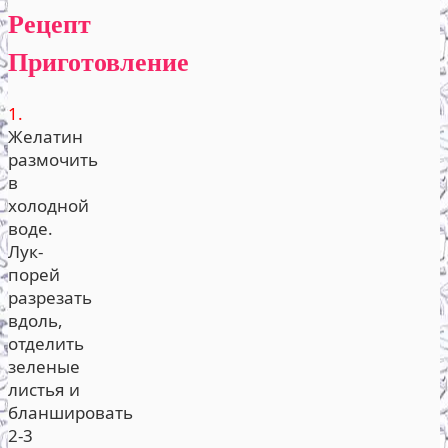
Рецепт
Приготовление
1.
Желатин
размочить
в
холодной
воде.
Лук-
порей
разрезать
вдоль,
отделить
зеленые
листья и
бланшировать
2-3