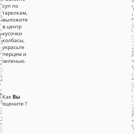
суп по
тарелкам,
выложите
в центр
кусочки
колбасы,
украсьте
перцем и
зеленью.
Как
Вы
оцените ?