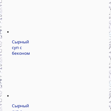
Сырный
суп с
беконом
Сырный