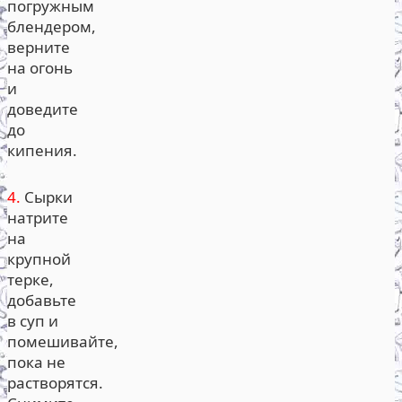
погружным
блендером,
верните
на огонь
и
доведите
до
кипения.
4.
Сырки
натрите
на
крупной
терке,
добавьте
в суп и
помешивайте,
пока не
растворятся.