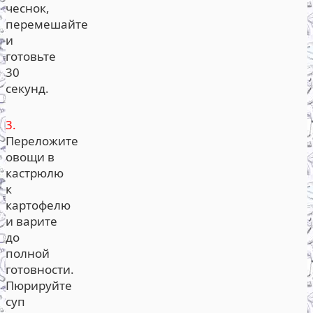
чеснок,
перемешайте
и
готовьте
30
секунд.
3.
Переложите
овощи в
кастрюлю
к
картофелю
и варите
до
полной
готовности.
Пюрируйте
суп