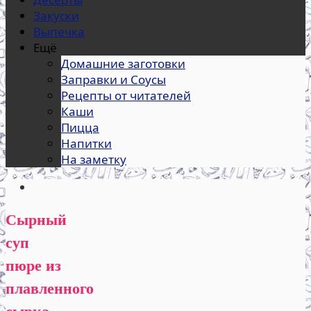
Закуски
Выпечка
Ещё
Домашние заготовки
Заправки и Соусы
Рецепты от читателей
Каши
Пицца
Напитки
На заметку
Сырный
суп
пюре из
плавленного
сырка