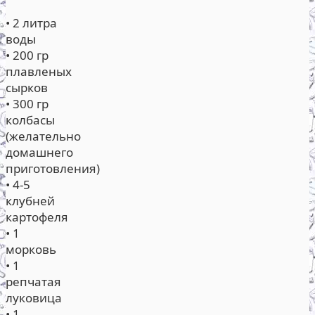
• 2 литра
воды
• 200 гр
плавленых
сырков
• 300 гр
колбасы
(желательно
домашнего
приготовления)
• 4-5
клубней
картофеля
• 1
морковь
• 1
репчатая
луковица
• 1