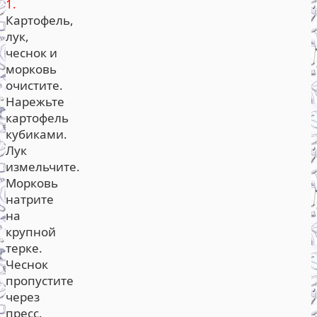
1.
Картофель,
лук,
чеснок и
морковь
очистите.
Нарежьте
картофель
кубиками.
Лук
измельчите.
Морковь
натрите
на
крупной
терке.
Чеснок
пропустите
через
пресс.