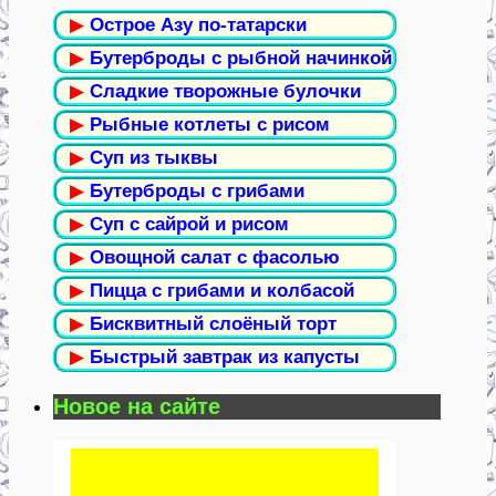
▶
Острое Азу по-татарски
▶
Бутерброды с рыбной начинкой
▶
Сладкие творожные булочки
▶
Рыбные котлеты с рисом
▶
Суп из тыквы
▶
Бутерброды с грибами
▶
Суп с сайрой и рисом
▶
Овощной салат с фасолью
▶
Пицца с грибами и колбасой
▶
Бисквитный слоёный торт
▶
Быстрый завтрак из капусты
Новое на сайте