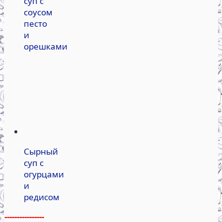
суп с
соусом
песто
и
орешками
Сырный
суп с
огурцами
и
редисом
----------------