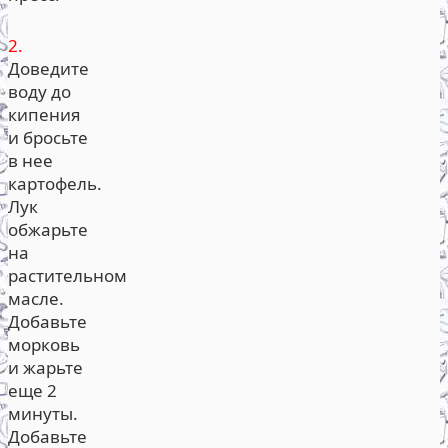
2.
Доведите
воду до
кипения
и бросьте
в нее
картофель.
Лук
обжарьте
на
растительном
масле.
Добавьте
морковь
и жарьте
еще 2
минуты.
Добавьте