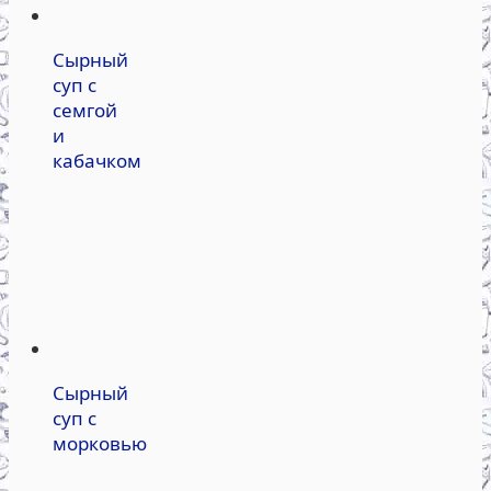
Сырный
суп с
семгой
и
кабачком
Сырный
суп с
морковью