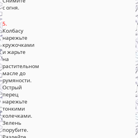
Снимите
с огня.
5.
Колбасу
нарежьте
кружочками
и жарьте
на
растительном
масле до
румяности.
Острый
перец
нарежьте
тонкими
колечками.
Зелень
порубите.
Разлейте