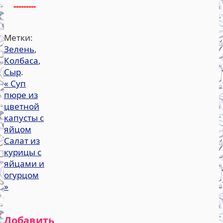
---------
Метки:
Зелень
,
Колбаса
,
Сыр
.
«
Суп
пюре из
цветной
капусты с
яйцом
Салат из
курицы с
яйцами и
огурцом
»
Добавить