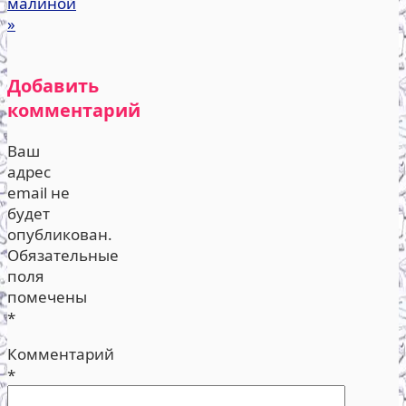
малиной
»
Добавить
комментарий
Ваш
адрес
email не
будет
опубликован.
Обязательные
поля
помечены
*
Комментарий
*