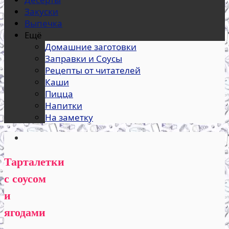
Закуски
Выпечка
Ещё
Домашние заготовки
Заправки и Соусы
Рецепты от читателей
Каши
Пицца
Напитки
На заметку
Тарталетки
с соусом
и
ягодами