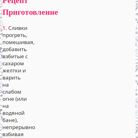
Рецепт
Приготовление
1.
Сливки
прогреть,
помешивая,
добавить
взбитые с
сахаром
желтки и
варить
на
слабом
огне (или
на
водяной
бане),
непрерывно
взбивая