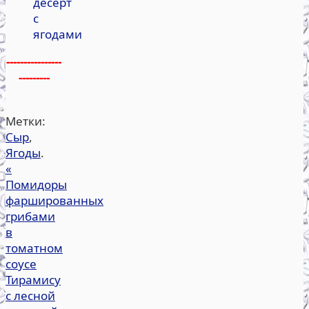
десерт
с
ягодами
----------------
---------
Метки:
Сыр
,
Ягоды
.
«
Помидоры
фаршированных
грибами
в
томатном
соусе
Тирамису
с лесной