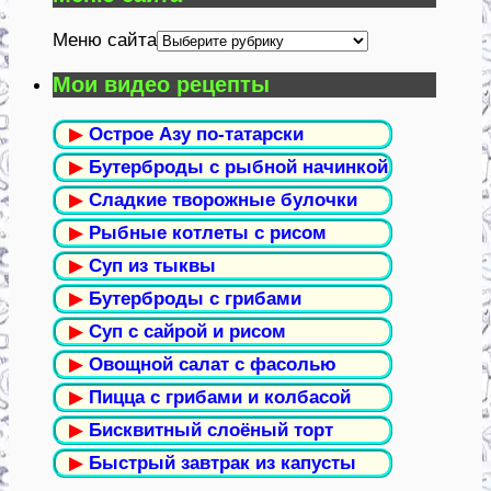
Меню сайта
Мои видео рецепты
▶
Острое Азу по-татарски
▶
Бутерброды с рыбной начинкой
▶
Сладкие творожные булочки
▶
Рыбные котлеты с рисом
▶
Суп из тыквы
▶
Бутерброды с грибами
▶
Суп с сайрой и рисом
▶
Овощной салат с фасолью
▶
Пицца с грибами и колбасой
▶
Бисквитный слоёный торт
▶
Быстрый завтрак из капусты