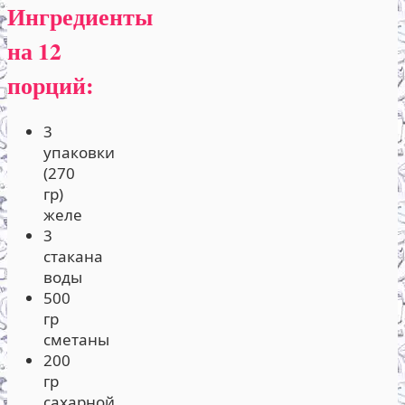
Ингредиенты
на 12
порций:
3
упаковки
(270
гр)
желе
3
стакана
воды
500
гр
сметаны
200
гр
сахарной