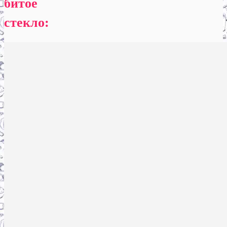
битое
стекло: