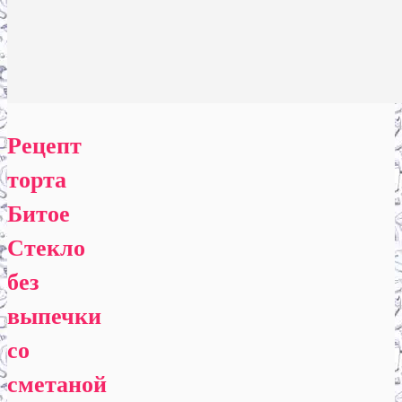
Рецепт
торта
Битое
Стекло
без
выпечки
со
сметаной