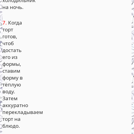
холодильник
на ночь.
7.
Когда
торт
готов,
чтоб
достать
его из
формы,
ставим
форму в
тёплую
воду.
Затем
аккуратно
перекладываем
торт на
блюдо.