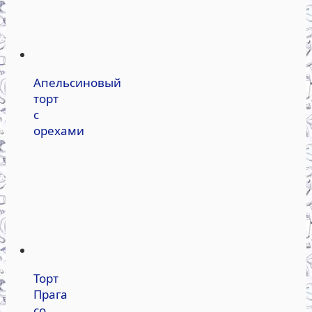
Апельсиновый
торт
с
орехами
Торт
Прага
со