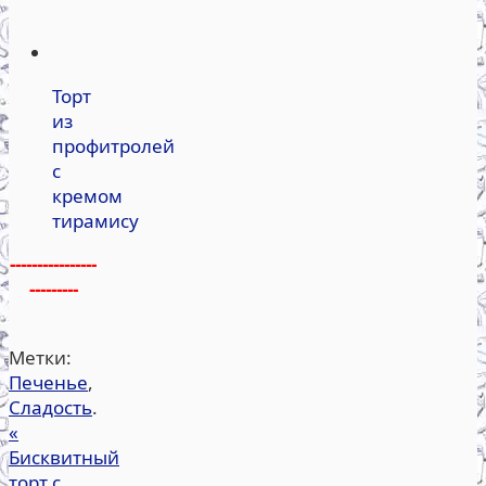
Торт
из
профитролей
с
кремом
тирамису
----------------
---------
Метки:
Печенье
,
Сладость
.
«
Бисквитный
торт с