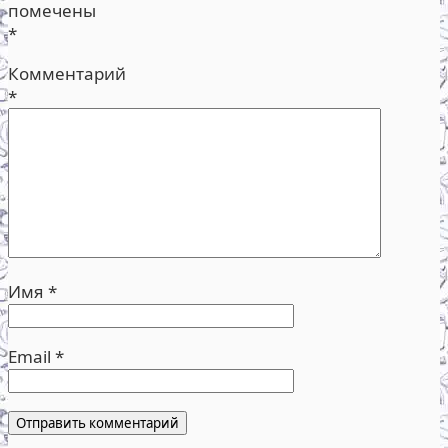
помечены
*
Комментарий
*
Имя
*
Email
*