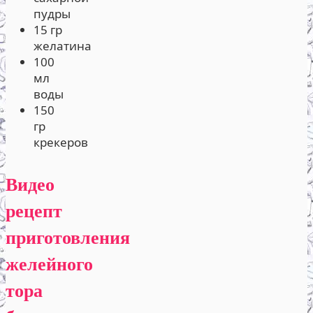
пудры
15 гр
желатина
100
мл
воды
150
гр
крекеров
Видео
рецепт
приготовления
желейного
тора