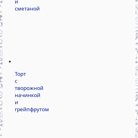
и
сметаной
Торт
с
творожной
начинкой
и
грейпфрутом