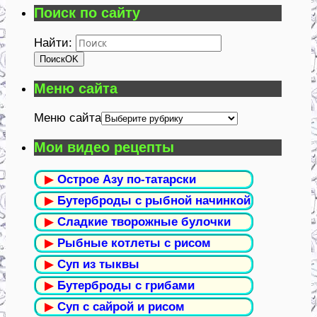
Поиск по сайту
Найти:
Поиск
OK
Меню сайта
Меню сайта
Мои видео рецепты
▶
Острое Азу по-татарски
▶
Бутерброды с рыбной начинкой
▶
Сладкие творожные булочки
▶
Рыбные котлеты с рисом
▶
Суп из тыквы
▶
Бутерброды с грибами
▶
Суп с сайрой и рисом