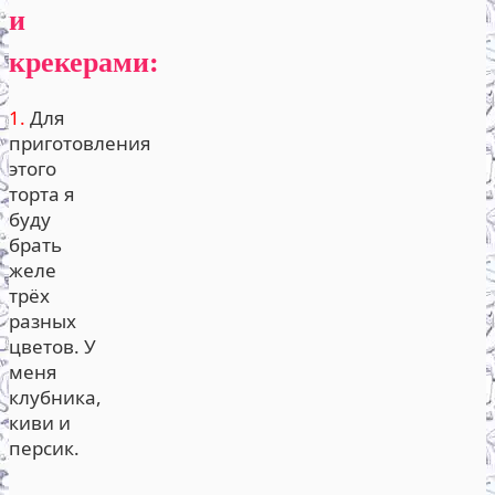
и
крекерами:
1.
Для
приготовления
этого
торта я
буду
брать
желе
трёх
разных
цветов. У
меня
клубника,
киви и
персик.