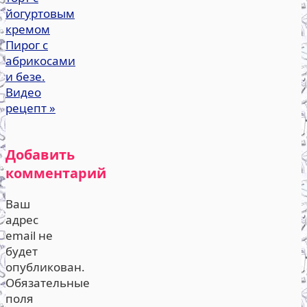
йогуртовым
кремом
Пирог с
абрикосами
и безе.
Видео
рецепт
»
Добавить
комментарий
Ваш
адрес
email не
будет
опубликован.
Обязательные
поля