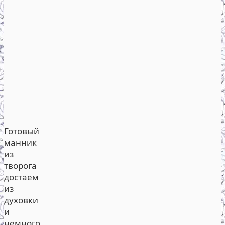
Готовый
манник
из
творога
достаем
из
духовки
и
немного