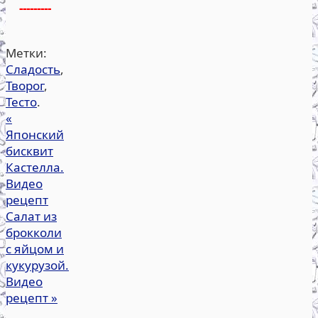
---------
Метки:
Сладость
,
Творог
,
Тесто
.
«
Японский
бисквит
Кастелла.
Видео
рецепт
Салат из
брокколи
с яйцом и
кукурузой.
Видео
рецепт
»