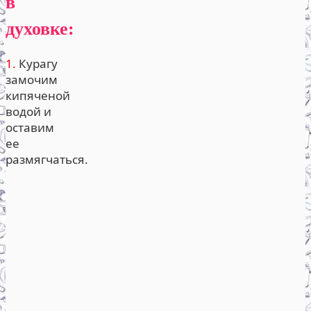
в
духовке:
1.
Курагу
замочим
кипяченой
водой и
оставим
ее
размягчаться.