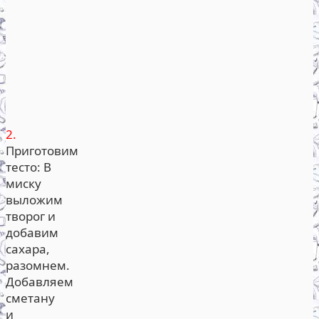
2.
Приготовим
тесто: В
миску
выложим
творог и
добавим
сахара,
разомнем.
Добавляем
сметану
и