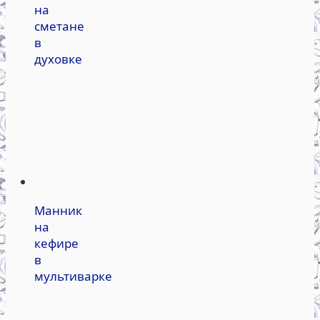
на
сметане
в
духовке
Манник
на
кефире
в
мультиварке