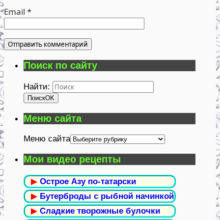
Email
*
Поиск по сайту
Найти:
Поиск
OK
Меню сайта
Меню сайта
Мои видео рецепты
▶
Острое Азу по-татарски
▶
Бутерброды с рыбной начинкой
▶
Сладкие творожные булочки