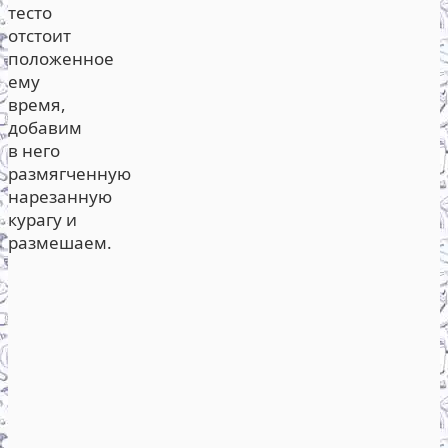
тесто
отстоит
положенное
ему
время,
добавим
в него
размягченную
нарезанную
курагу и
размешаем.