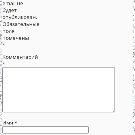
email не
будет
опубликован.
Обязательные
поля
помечены
*
Комментарий
*
Имя
*