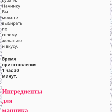
кураги.
Начинку
Вы
можете
выбирать
по
своему
желанию
и вкусу.
Время
приготовления
1 час 30
минут.
Ингредиенты
для
манника