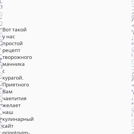
Вот такой
у нас
простой
рецепт
творожного
манника
с
курагой.
Приятного
Вам
чаепития
желает
наш
кулинарный
сайт
prigotovim-