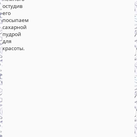
остудив
его
посыпаем
сахарной
пудрой
для
красоты.