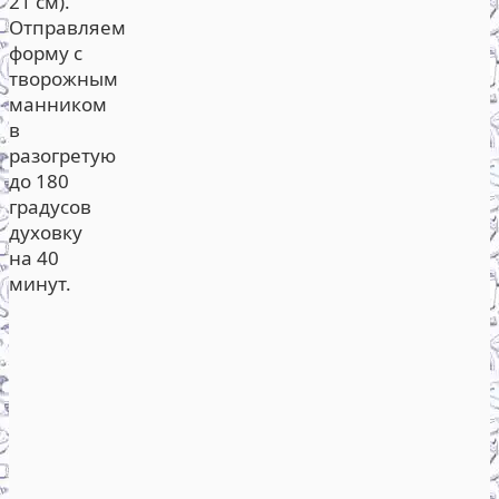
21 см).
Отправляем
форму с
творожным
манником
в
разогретую
до 180
градусов
духовку
на 40
минут.