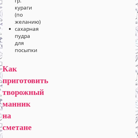
гр.
кураги
(по
желанию)
сахарная
пудра
для
посыпки
Как
приготовить
творожный
манник
на
сметане