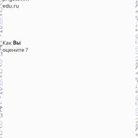
edu.ru
Как
Вы
оцените ?