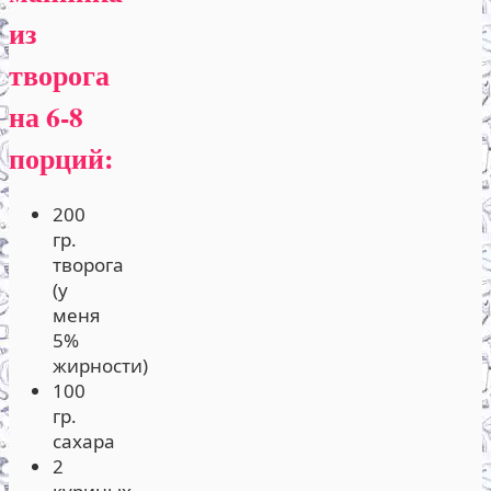
из
творога
на 6-8
порций:
200
гр.
творога
(у
меня
5%
жирности)
100
гр.
сахара
2