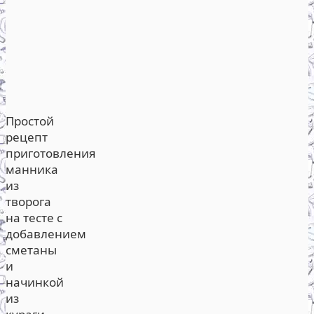
Простой
рецепт
приготовления
манника
из
творога
на тесте с
добавлением
сметаны
и
начинкой
из