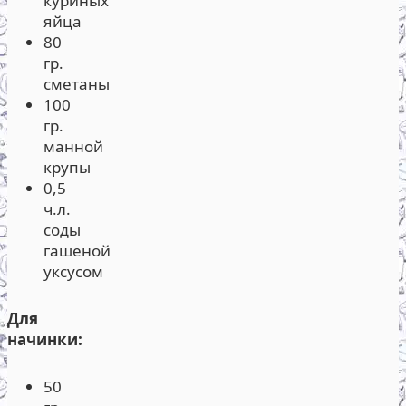
куриных
яйца
80
гр.
сметаны
100
гр.
манной
крупы
0,5
ч.л.
соды
гашеной
уксусом
Для
начинки:
50