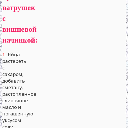
ватрушек
с
вишневой
начинкой:
1.
Яйца
растереть
с
сахаром,
добавить
сметану,
растопленное
сливочное
масло и
погашенную
уксусом
соду,