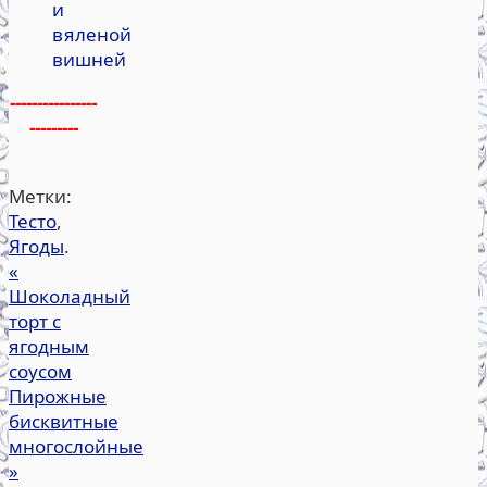
и
вяленой
вишней
----------------
---------
Метки:
Тесто
,
Ягоды
.
«
Шоколадный
торт с
ягодным
соусом
Пирожные
бисквитные
многослойные
»