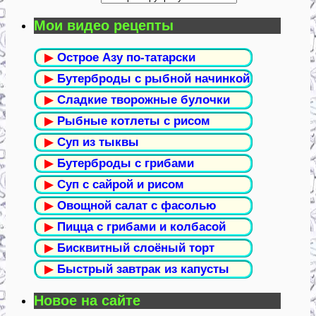
Мои видео рецепты
▶
Острое Азу по-татарски
▶
Бутерброды с рыбной начинкой
▶
Сладкие творожные булочки
▶
Рыбные котлеты с рисом
▶
Суп из тыквы
▶
Бутерброды с грибами
▶
Суп с сайрой и рисом
▶
Овощной салат с фасолью
▶
Пицца с грибами и колбасой
▶
Бисквитный слоёный торт
▶
Быстрый завтрак из капусты
Новое на сайте