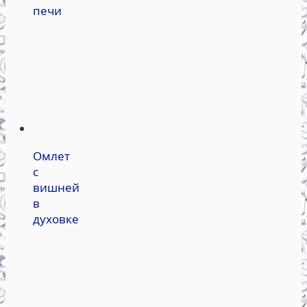
печи
Омлет
с
вишней
в
духовке