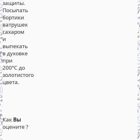
защипы.
Посыпать
бортики
ватрушек
сахаром
и
выпекать
в духовке
при
200°С до
золотистого
цвета.
Как
Вы
оцените ?