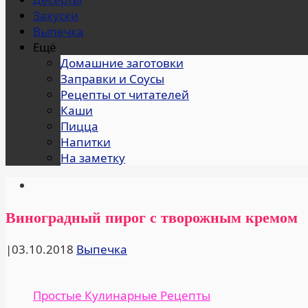
Закуски
Выпечка
Ещё
Домашние заготовки
Заправки и Соусы
Рецепты от читателей
Каши
Пицца
Напитки
На заметку
Виноградный пирог с творожным кремом
|
03.10.2018
Выпечка
Простые Кулинарные Рецепты