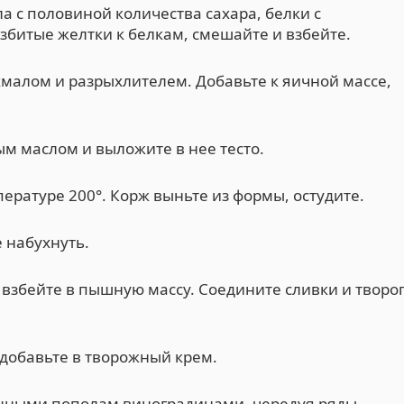
а с половиной количества сахара, белки с
взбитые желтки к белкам, смешайте и взбейте.
алом и разрыхлителем. Добавьте к яичной массе,
м маслом и выложите в нее тесто.
ературе 200°. Корж выньте из формы, остудите.
 набухнуть.
взбейте в пышную массу. Соедините сливки и творог
 добавьте в творожный крем.
анными пополам виноградинами, чередуя ряды