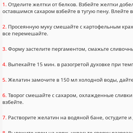
1.
Отделите желтки от белков. Взбейте желтки добел
оставшимся сахаром взбейте в тугую пену. Влейте 
2.
Просеянную муку смешайте с картофельным крахм
все перемешайте.
3.
Форму застелите пергаментом, смажьте сливочны
4.
Выпекайте 15 мин. в разогретой духовке при темп
5.
Желатин замочите в 150 мл холодной воды, дайте
6.
Творог смешайте с сахаром, охлажденные сливки 
взбейте.
7.
Растворите желатин на водяной бане, остудите и
8.
Выложите крем на корж, украсьте сверху разрез