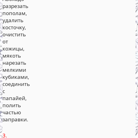
разрезать
пополам,
удалить
косточку,
очистить
от
кожицы,
мякоть
нарезать
мелкими
кубиками,
соединить
с
папайей,
полить
частью
заправки.
3.