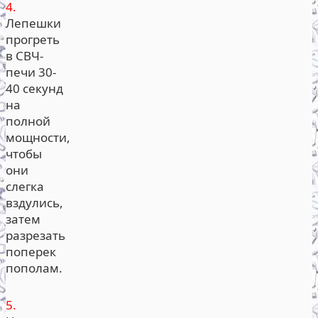
4.
Лепешки
прогреть
в СВЧ-
печи 30-
40 секунд
на
полной
мощности,
чтобы
они
слегка
вздулись,
затем
разрезать
поперек
пополам.
5.