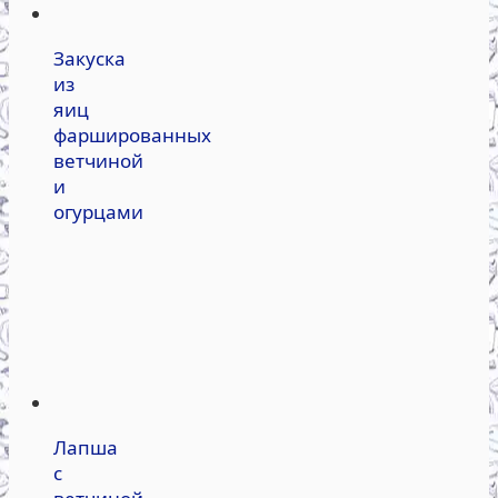
Закуска
из
яиц
фаршированных
ветчиной
и
огурцами
Лапша
с