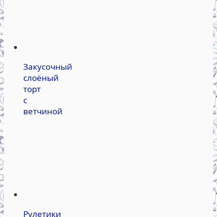
Закусочный
слоёный
торт
с
ветчиной
Рулетики