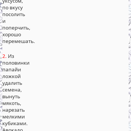
уксусом,
по вкусу
посолить
и
поперчить,
хорошо
перемешать.
2.
Из
половинки
папайи
ложкой
удалить
семена,
вынуть
мякоть,
нарезать
мелкими
кубиками.
Авокадо