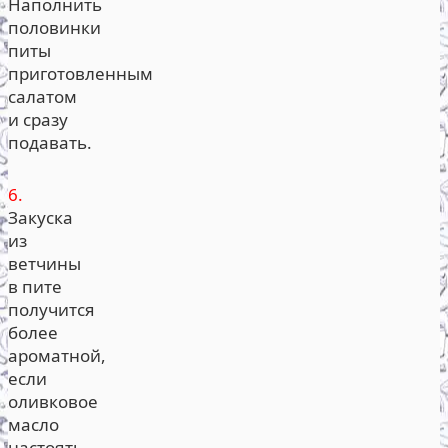
Наполнить
половинки
питы
приготовленным
салатом
и сразу
подавать.
6.
Закуска
из
ветчины
в пите
получится
более
ароматной,
если
оливковое
масло
настоять