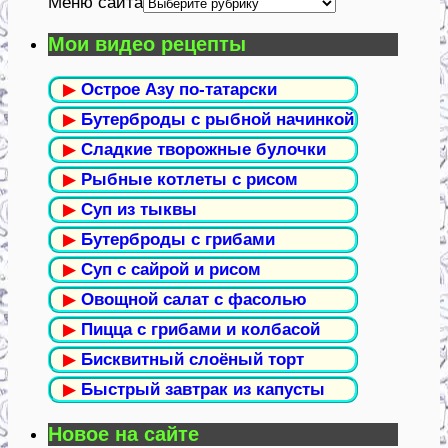
Меню сайта
Мои видео рецепты
▶
Острое Азу по-татарски
▶
Бутерброды с рыбной начинкой
▶
Сладкие творожные булочки
▶
Рыбные котлеты с рисом
▶
Суп из тыквы
▶
Бутерброды с грибами
▶
Суп с сайрой и рисом
▶
Овощной салат с фасолью
▶
Пицца с грибами и колбасой
▶
Бисквитный слоёный торт
▶
Быстрый завтрак из капусты
Новое на сайте