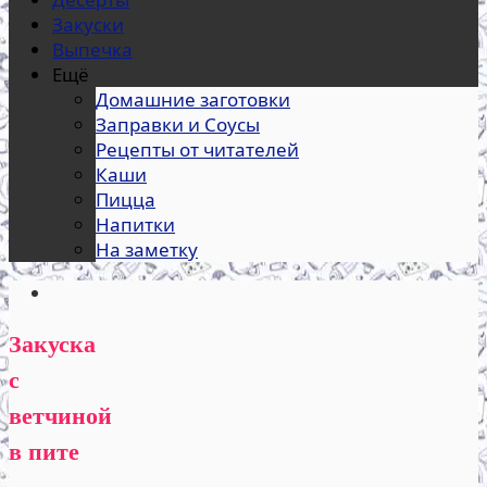
Закуски
Выпечка
Ещё
Домашние заготовки
Заправки и Соусы
Рецепты от читателей
Каши
Пицца
Напитки
На заметку
Закуска
с
ветчиной
в пите