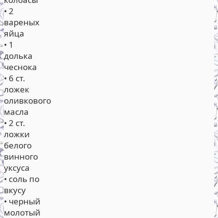
• 2
вареных
яйца
• 1
долька
чеснока
• 6 ст.
ложек
оливкового
масла
• 2 ст.
ложки
белого
винного
уксуса
• соль по
вкусу
• черный
молотый