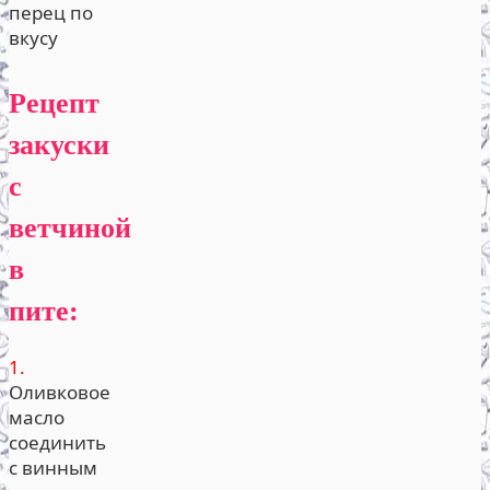
перец по
вкусу
Рецепт
закуски
с
ветчиной
в
пите:
1.
Оливковое
масло
соединить
с винным