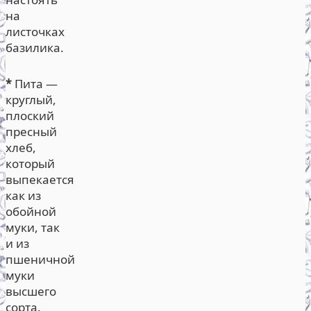
на
листочках
базилика.
*
Пита —
круглый,
плоский
пресный
хлеб,
который
выпекается
как из
обойной
муки, так
и из
пшеничной
муки
высшего
сорта.