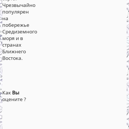
Чрезвычайно
популярен
на
побережье
Средиземного
моря и в
странах
Ближнего
Востока.
Как
Вы
оцените ?