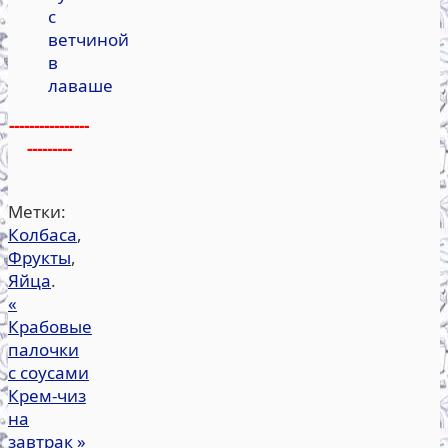
с
ветчиной
в
лаваше
----------------
---------
Метки:
Колбаса
,
Фрукты
,
Яйца
.
«
Крабовые
палочки
с соусами
Крем-чиз
на
завтрак
»