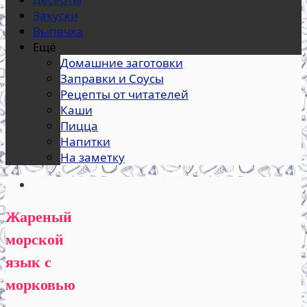
Закуски
Выпечка
Ещё
Домашние заготовки
Заправки и Соусы
Рецепты от читателей
Каши
Пицца
Напитки
На заметку
Жареный
морской
язык с
морковью