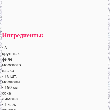
Ингредиенты:
• 8
крупных
филе
морского
языка
• 16 шт.
моркови
• 150 мл
сока
лимона
• 1 ч. л.
сахара