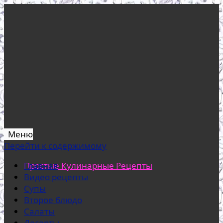
Меню
Перейти к содержимому
Простые Кулинарные Рецепты
Главная
Видео рецепты
Супы
Второе блюдо
Салаты
Десерты