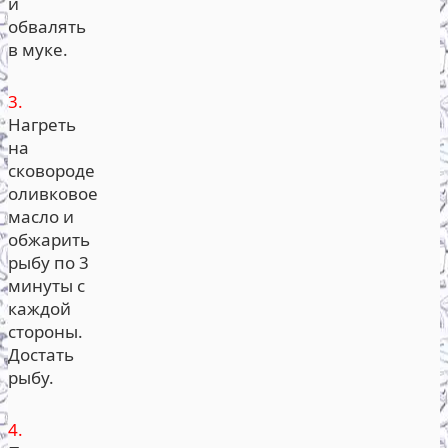
и
обвалять
в муке.
3.
Нагреть
на
сковороде
оливковое
масло и
обжарить
рыбу по 3
минуты с
каждой
стороны.
Достать
рыбу.
4.