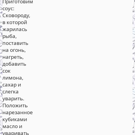
Приготовим
соус:
Сковороду,
в которой
жарилась
рыба,
поставить
на огонь,
нагреть,
добавить
сок
лимона,
сахар и
слегка
уварить.
Положить
нарезанное
кубиками
масло и
уваривать