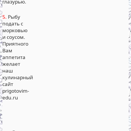
глазурью.
5.
Рыбу
подать с
морковью
и соусом.
Приятного
Вам
аппетита
желает
наш
кулинарный
сайт
prigotovim-
edu.ru