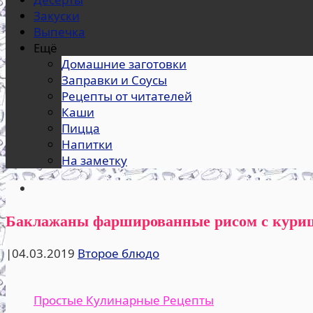
Закуски
Выпечка
Ещё
Домашние заготовки
Заправки и Соусы
Рецепты от читателей
Каши
Пицца
Напитки
На заметку
Баклажаны фаршированные рисом с кури
|
04.03.2019
Второе блюдо
Простые Кулинарные Рецепты