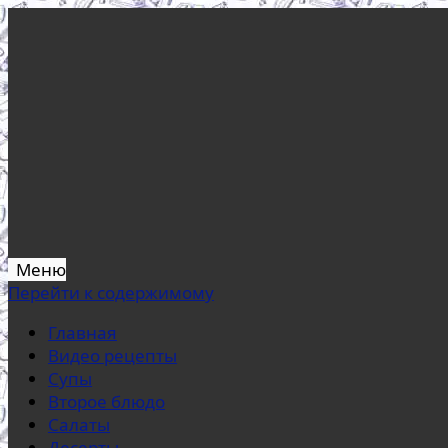
Меню
Перейти к содержимому
Главная
Видео рецепты
Супы
Второе блюдо
Салаты
Десерты