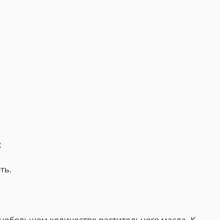
:
ть.
 небольшом количестве растительного масла. К