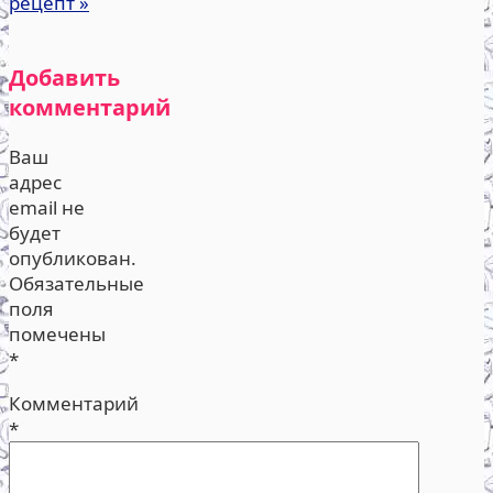
рецепт
»
Добавить
комментарий
Ваш
адрес
email не
будет
опубликован.
Обязательные
поля
помечены
*
Комментарий
*