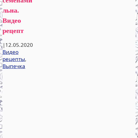
льна.
Видео
рецепт
|
12.05.2020
Видео
рецепты
,
Выпечка