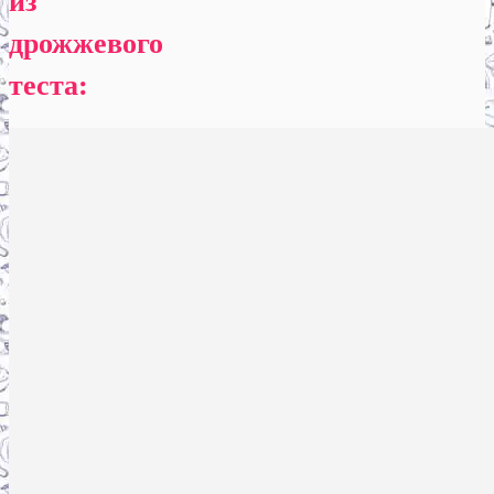
из
дрожжевого
теста: