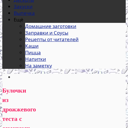
Закуски
Выпечка
Ещё
Домашние заготовки
Заправки и Соусы
Рецепты от читателей
Каши
Пицца
Напитки
На заметку
Булочки
из
дрожжевого
теста с
семенами