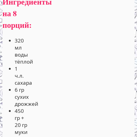
Ингредиенты
на 8
порций:
320
мл
воды
тёплой
1
ч.л.
сахара
6 гр
сухих
дрожжей
450
гр +
20 гр
муки