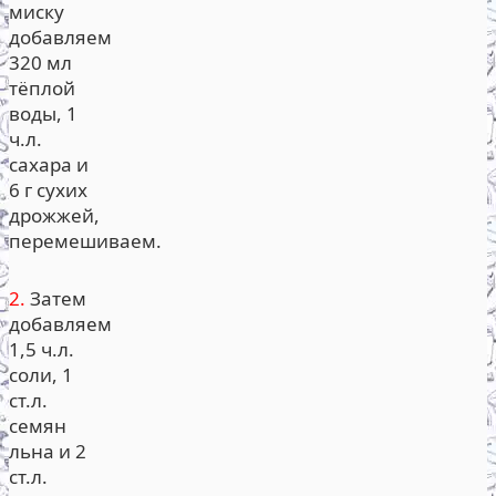
миску
добавляем
320 мл
тёплой
воды, 1
ч.л.
сахара и
6 г сухих
дрожжей,
перемешиваем.
2.
Затем
добавляем
1,5 ч.л.
соли, 1
ст.л.
семян
льна и 2
ст.л.