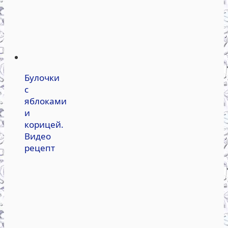
Булочки
с
яблоками
и
корицей.
Видео
рецепт