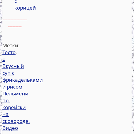
с
корицей
----------------
---------
Метки:
Тесто
.
«
Вкусный
суп с
фрикадельками
и рисом
Пельмени
по-
корейски
на
сковороде.
Видео