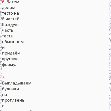
6.
Затем
делим
тесто на
8 частей.
Каждую
часть
теста
обминаем
и
придаём
круглую
форму.
7.
Выкладываем
булочки
на
противень
с