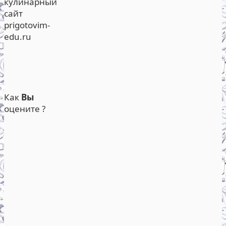
кулинарный
сайт
prigotovim-
edu.ru
Как
Вы
оцените ?