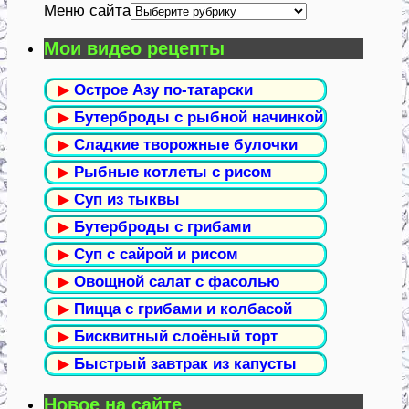
Меню сайта
Мои видео рецепты
▶
Острое Азу по-татарски
▶
Бутерброды с рыбной начинкой
▶
Сладкие творожные булочки
▶
Рыбные котлеты с рисом
▶
Суп из тыквы
▶
Бутерброды с грибами
▶
Суп с сайрой и рисом
▶
Овощной салат с фасолью
▶
Пицца с грибами и колбасой
▶
Бисквитный слоёный торт
▶
Быстрый завтрак из капусты
Новое на сайте