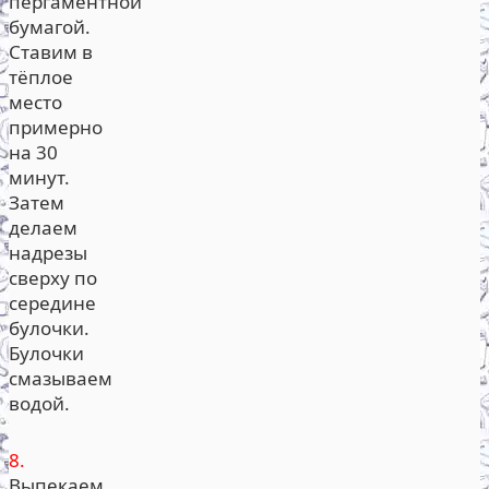
пергаментной
бумагой.
Ставим в
тёплое
место
примерно
на 30
минут.
Затем
делаем
надрезы
сверху по
середине
булочки.
Булочки
смазываем
водой.
8.
Выпекаем