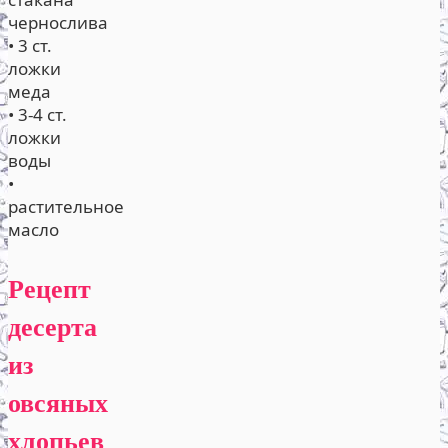
чернослива
• 3 ст.
ложки
меда
• 3-4 ст.
ложки
воды
•
растительное
масло
Рецепт
десерта
из
овсяных
хлопьев