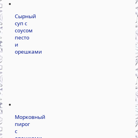
Сырный
суп с
соусом
песто
и
орешками
Морковный
пирог
с