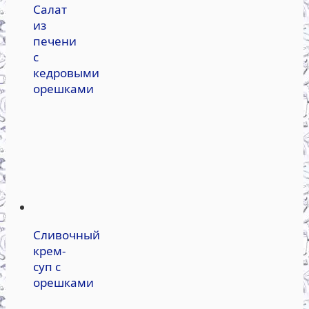
Салат
из
печени
с
кедровыми
орешками
Сливочный
крем-
суп с
орешками