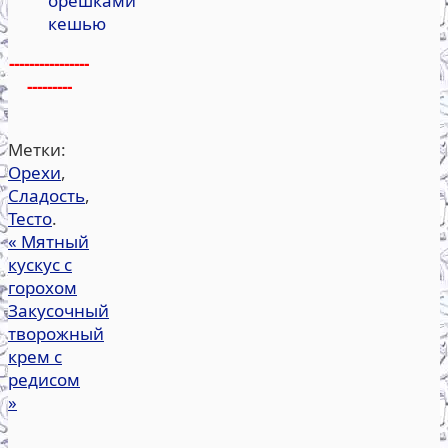
орешками
кешью
----------------
---------
Метки:
Орехи
,
Сладость
,
Тесто
.
«
Мятный
кускус с
горохом
Закусочный
творожный
крем с
редисом
»