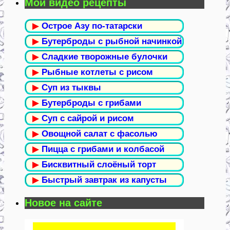
Мои видео рецепты
▶
Острое Азу по-татарски
▶
Бутерброды с рыбной начинкой
▶
Сладкие творожные булочки
▶
Рыбные котлеты с рисом
▶
Суп из тыквы
▶
Бутерброды с грибами
▶
Суп с сайрой и рисом
▶
Овощной салат с фасолью
▶
Пицца с грибами и колбасой
▶
Бисквитный слоёный торт
▶
Быстрый завтрак из капусты
Новое на сайте