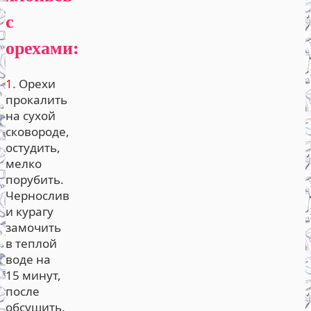
с
орехами:
1.
Орехи
прокалить
на сухой
сковороде,
остудить,
мелко
порубить.
Чернослив
и курагу
замочить
в теплой
воде на
15 минут,
после
обсушить,