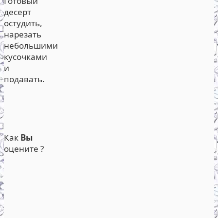
Готовый
десерт
остудить,
нарезать
небольшими
кусочками
и
подавать.
Как
Вы
оцените ?