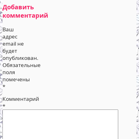
Добавить
комментарий
Ваш
адрес
email не
будет
опубликован.
Обязательные
поля
помечены
*
Комментарий
*