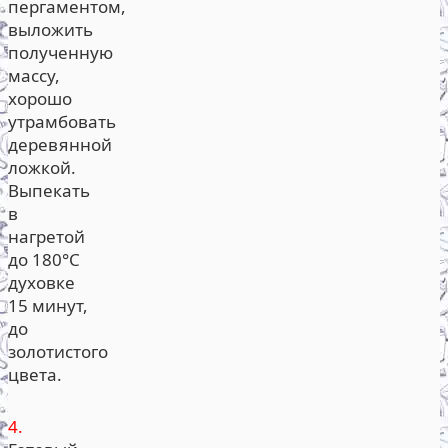
пергаментом,
выложить
полученную
массу,
хорошо
утрамбовать
деревянной
ложкой.
Выпекать
в
нагретой
до 180°С
духовке
15 минут,
до
золотистого
цвета.
4.