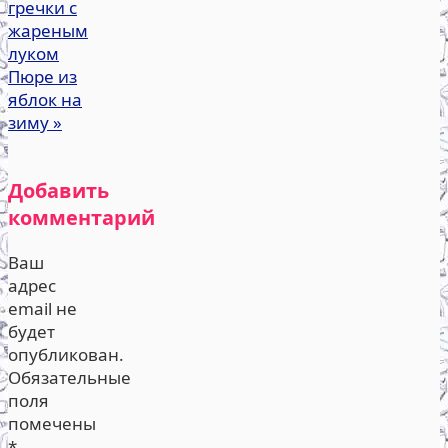
гречки с
жареным
луком
Пюре из
яблок на
зиму
»
Добавить
комментарий
Ваш
адрес
email не
будет
опубликован.
Обязательные
поля
помечены
*