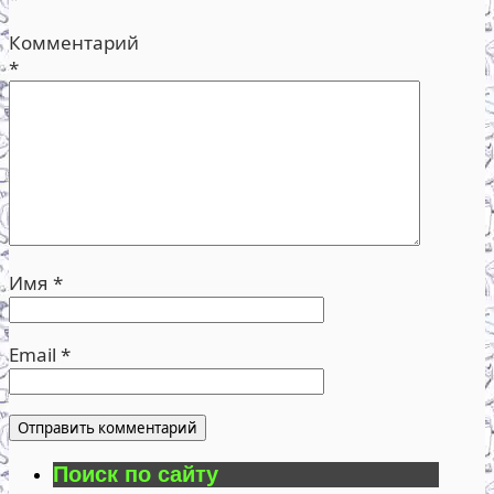
Комментарий
*
Имя
*
Email
*
Поиск по сайту