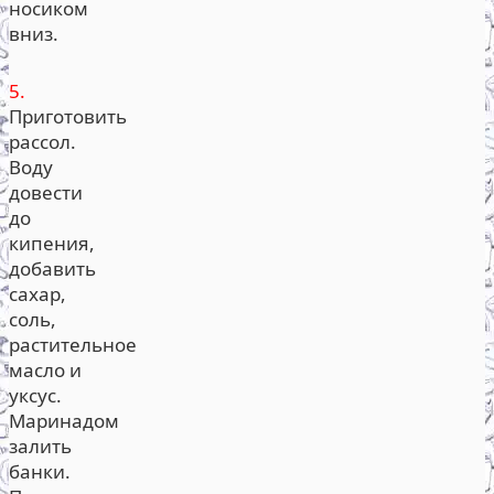
носиком
вниз.
5.
Приготовить
рассол.
Воду
довести
до
кипения,
добавить
сахар,
соль,
растительное
масло и
уксус.
Маринадом
залить
банки.