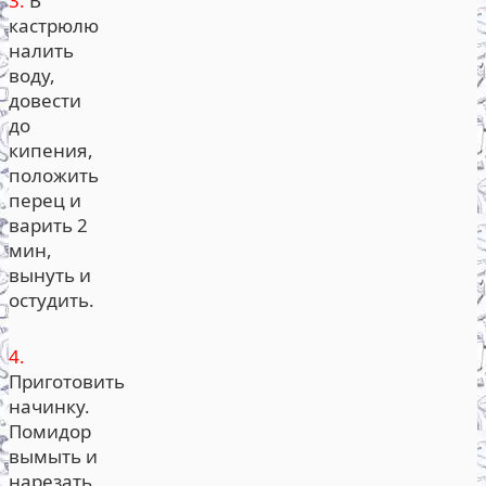
3.
В
кастрюлю
налить
воду,
довести
до
кипения,
положить
перец и
варить 2
мин,
вынуть и
остудить.
4.
Приготовить
начинку.
Помидор
вымыть и
нарезать