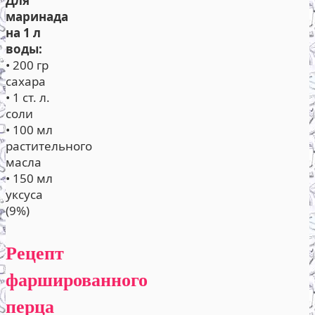
Для
маринада
на 1 л
воды:
• 200 гр
сахара
• 1 ст. л.
соли
• 100 мл
растительного
масла
• 150 мл
уксуса
(9%)
Рецепт
фаршированного
перца