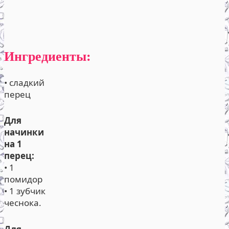
Ингредиенты:
• сладкий
перец
Для
начинки
на 1
перец:
• 1
помидор
• 1 зубчик
чеснока.