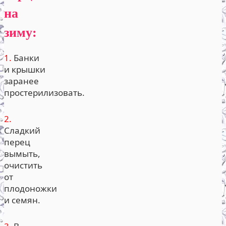
на
зиму:
1.
Банки
и крышки
заранее
простерилизовать.
2.
Сладкий
перец
вымыть,
очистить
от
плодоножки
и семян.