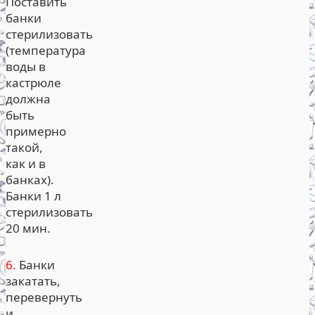
Поставить
банки
стерилизовать
(температура
воды в
кастрюле
должна
быть
примерно
такой,
как и в
банках).
Банки 1 л
стерилизовать
20 мин.
6.
Банки
закатать,
перевернуть
и