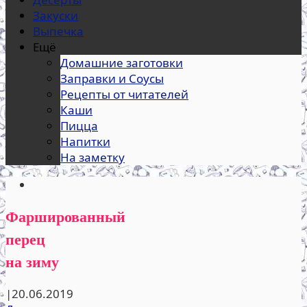
Закуски
Выпечка
Ещё
Домашние заготовки
Заправки и Соусы
Рецепты от читателей
Каши
Пицца
Напитки
На заметку
Фаршированный
перец
на зиму
|
20.06.2019