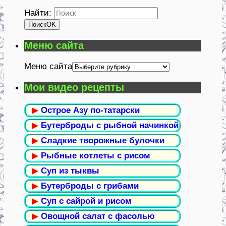
Найти:
Поиск
OK
Меню сайта
Меню сайта
Мои видео рецепты
▶
Острое Азу по-татарски
▶
Бутерброды с рыбной начинкой
▶
Сладкие творожные булочки
▶
Рыбные котлеты с рисом
▶
Суп из тыквы
▶
Бутерброды с грибами
▶
Суп с сайрой и рисом
▶
Овощной салат с фасолью