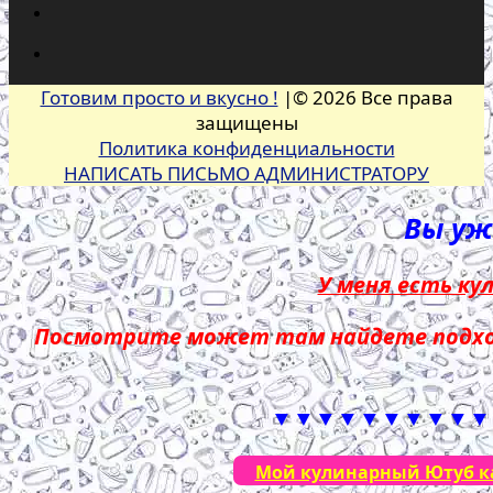
Готовим просто и вкусно !
|© 2026 Все права
защищены
Политика конфиденциальности
НАПИСАТЬ ПИСЬМО АДМИНИСТРАТОРУ
Вы уже
У меня есть ку
Посмотрите может там найдете подход
▼▼▼▼▼▼▼▼▼▼
Мой кулинарный Ютуб кан