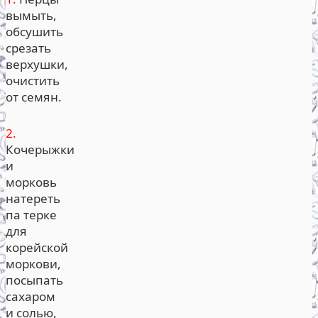
вымыть,
обсушить
срезать
верхушки,
очистить
от семян.
2.
Кочерыжки
и
морковь
натереть
па терке
для
корейской
моркови,
посыпать
сахаром
и солью,