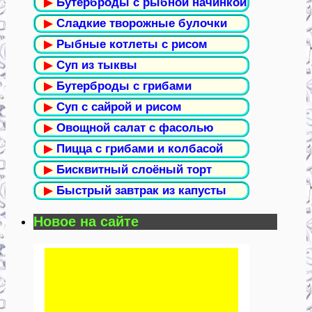
▶
Бутерброды с рыбной начинкой
▶
Сладкие творожные булочки
▶
Рыбные котлеты с рисом
▶
Суп из тыквы
▶
Бутерброды с грибами
▶
Суп с сайрой и рисом
▶
Овощной салат с фасолью
▶
Пицца с грибами и колбасой
▶
Бисквитный слоёный торт
▶
Быстрый завтрак из капусты
Новое на сайте