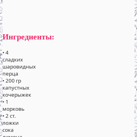
Ингредиенты:
• 4
сладких
шаровидных
перца
• 200 гр
капустных
кочерыжек
• 1
морковь
• 2 ст.
ложки
сока
лимона