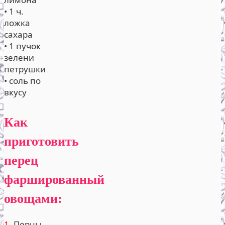
• 1 ч.
ложка
сахара
• 1 пучок
зелени
петрушки
• соль по
вкусу
Как
приготовить
перец
фаршированный
овощами:
1.
Перцы