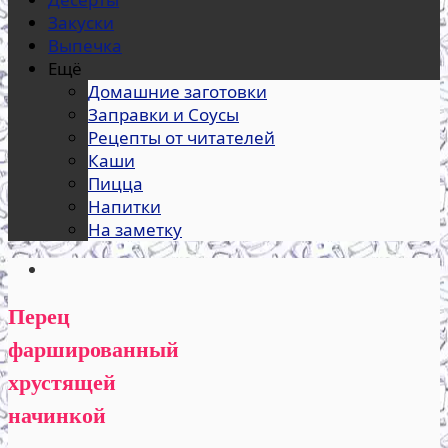
Закуски
Выпечка
Ещё
Домашние заготовки
Заправки и Соусы
Рецепты от читателей
Каши
Пицца
Напитки
На заметку
Перец
фаршированный
хрустящей
начинкой