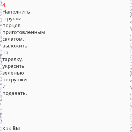
4.
Наполнить
стручки
перцев
приготовленным
салатом,
выложить
на
тарелку,
украсить
зеленью
петрушки
и
подавать.
Как
Вы