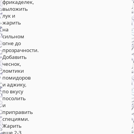
фрикаделек,
выложить
лук и
жарить
на
сильном
огне до
прозрачности.
Добавить
чеснок,
ломтики
помидоров
и аджику,
по вкусу
посолить
и
приправить
специями.
Жарить
еще 2-3