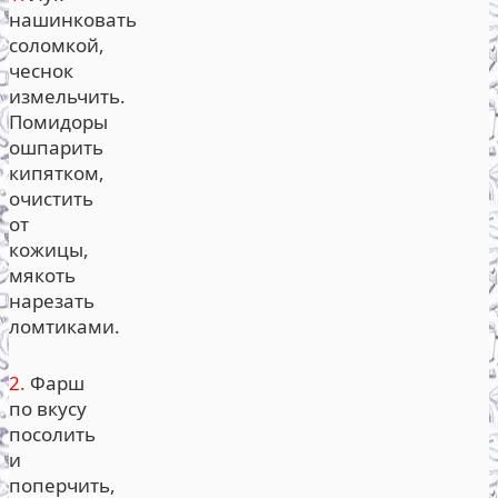
нашинковать
соломкой,
чеснок
измельчить.
Помидоры
ошпарить
кипятком,
очистить
от
кожицы,
мякоть
нарезать
ломтиками.
2.
Фарш
по вкусу
посолить
и
поперчить,