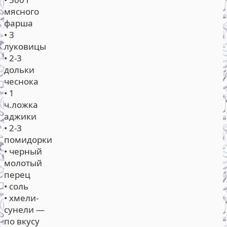
мясного
фарша
• 3
луковицы
• 2-3
дольки
чеснока
• 1
ч.ложка
аджики
• 2-3
помидорки
• черный
молотый
перец
• соль
• хмели-
сунели —
по вкусу