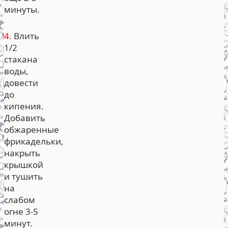
минуты.
4.
Влить
1/2
стакана
воды,
довести
до
кипения.
Добавить
обжаренные
фрикадельки,
накрыть
крышкой
и тушить
на
слабом
огне 3-5
минут.