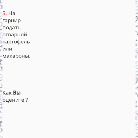
5.
На
гарнир
подать
отварной
картофель
или
макароны.
Как
Вы
оцените ?