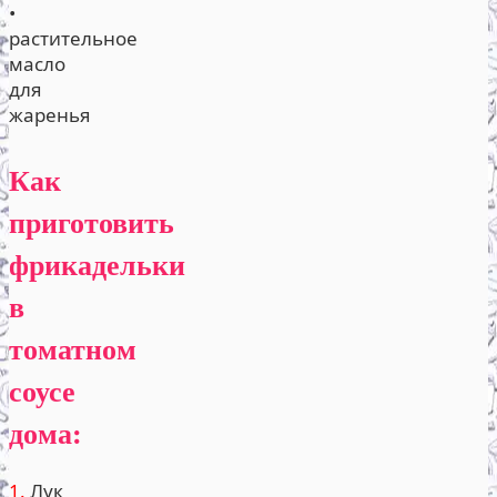
•
растительное
масло
для
жаренья
Как
приготовить
фрикадельки
в
томатном
соусе
дома:
1.
Лук