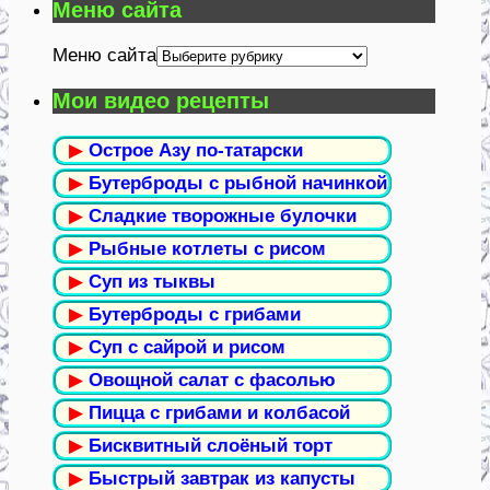
Меню сайта
Меню сайта
Мои видео рецепты
▶
Острое Азу по-татарски
▶
Бутерброды с рыбной начинкой
▶
Сладкие творожные булочки
▶
Рыбные котлеты с рисом
▶
Суп из тыквы
▶
Бутерброды с грибами
▶
Суп с сайрой и рисом
▶
Овощной салат с фасолью
▶
Пицца с грибами и колбасой
▶
Бисквитный слоёный торт
▶
Быстрый завтрак из капусты