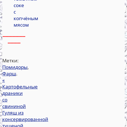
соке
с
копчёным
мясом
----------------
---------
Метки:
Помидоры
,
Фарш
.
«
Картофельные
драники
со
свининой
Гуляш из
консервированной
тушеной