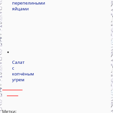
перепелиными
яйцами
Салат
с
копчёным
угрем
----------------
---------
Метки: