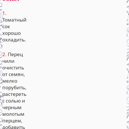
1.
Томатный
сок
хорошо
охладить.
2.
Перец
чили
очистить
от семян,
мелко
порубить,
растереть
с солью и
черным
молотым
перцем,
добавить