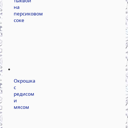
тыквой
на
персиковом
соке
Окрошка
с
редисом
и
мясом