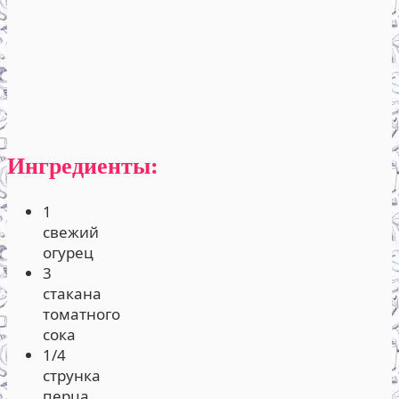
Ингредиенты:
1
свежий
огурец
3
стакана
томатного
сока
1/4
струнка
перца