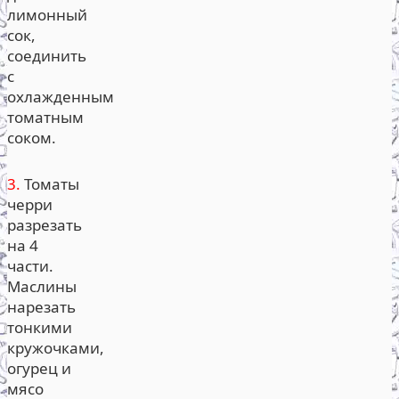
лимонный
сок,
соединить
с
охлажденным
томатным
соком.
3.
Томаты
черри
разрезать
на 4
части.
Маслины
нарезать
тонкими
кружочками,
огурец и
мясо