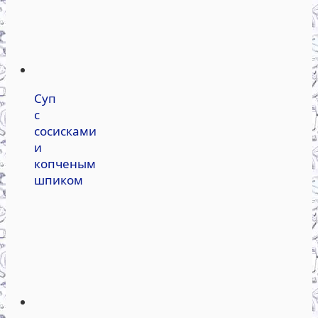
Суп
с
сосисками
и
копченым
шпиком