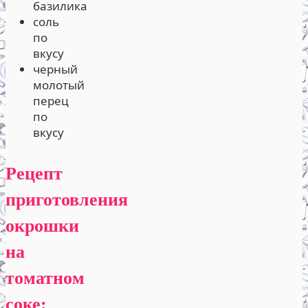
базилика
соль
по
вкусу
черный
молотый
перец
по
вкусу
Рецепт
приготовления
окрошки
на
томатном
соке: