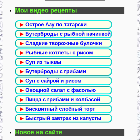
Мои видео рецепты
▶
Острое Азу по-татарски
▶
Бутерброды с рыбной начинкой
▶
Сладкие творожные булочки
▶
Рыбные котлеты с рисом
▶
Суп из тыквы
▶
Бутерброды с грибами
▶
Суп с сайрой и рисом
▶
Овощной салат с фасолью
▶
Пицца с грибами и колбасой
▶
Бисквитный слоёный торт
▶
Быстрый завтрак из капусты
Новое на сайте