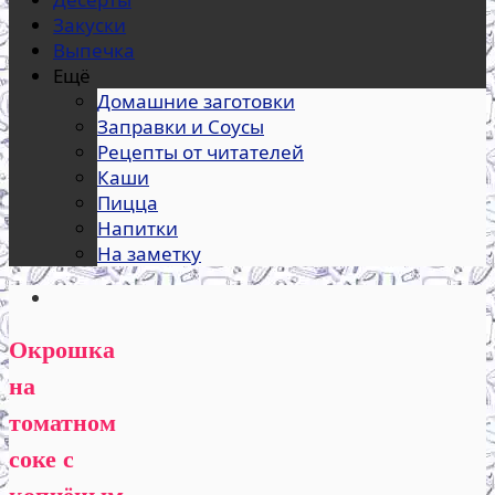
Закуски
Выпечка
Ещё
Домашние заготовки
Заправки и Соусы
Рецепты от читателей
Каши
Пицца
Напитки
На заметку
Окрошка
на
томатном
соке с
копчёным