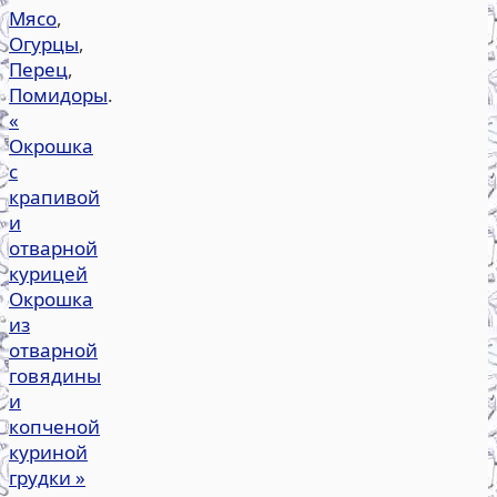
Мясо
,
Огурцы
,
Перец
,
Помидоры
.
«
Окрошка
с
крапивой
и
отварной
курицей
Окрошка
из
отварной
говядины
и
копченой
куриной
грудки
»