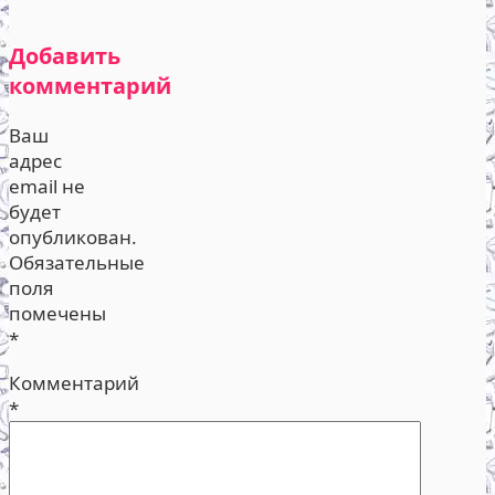
Добавить
комментарий
Ваш
адрес
email не
будет
опубликован.
Обязательные
поля
помечены
*
Комментарий
*