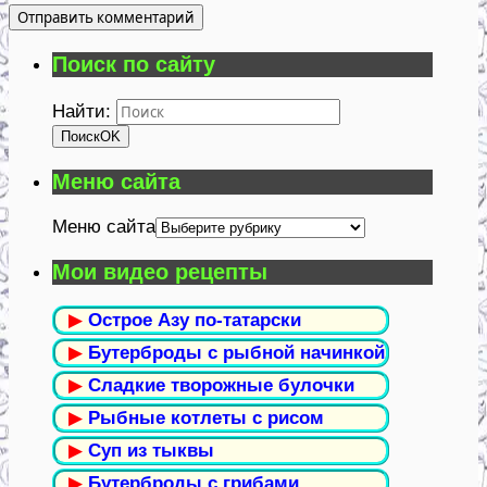
Поиск по сайту
Найти:
Поиск
OK
Меню сайта
Меню сайта
Мои видео рецепты
▶
Острое Азу по-татарски
▶
Бутерброды с рыбной начинкой
▶
Сладкие творожные булочки
▶
Рыбные котлеты с рисом
▶
Суп из тыквы
▶
Бутерброды с грибами