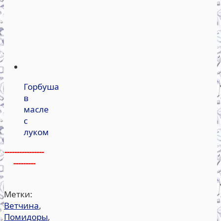
Горбуша
в
масле
с
луком
----------------
---------
Метки:
Ветчина
,
Помидоры
,