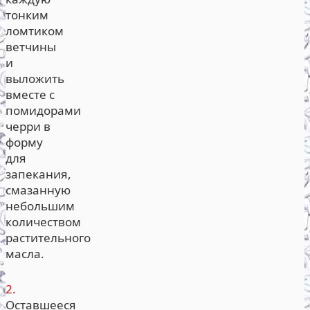
тонким
ломтиком
ветчины
и
выложить
вместе с
помидорами
черри в
форму
для
запекания,
смазанную
небольшим
количеством
растительного
масла.
2.
Оставшееся