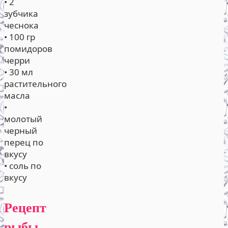
• 2
зубчика
чеснока
• 100 гр
помидоров
черри
• 30 мл
растительного
масла
•
молотый
черный
перец по
вкусу
• соль по
вкусу
Рецепт
рыбы