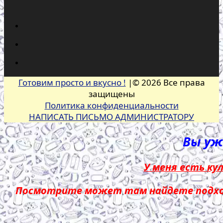
Готовим просто и вкусно !
|© 2026 Все права
защищены
Политика конфиденциальности
НАПИСАТЬ ПИСЬМО АДМИНИСТРАТОРУ
Вы уже
У меня есть ку
Посмотрите может там найдете подход