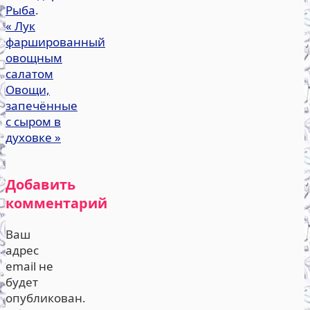
Рыба
.
«
Лук
фаршированный
овощным
салатом
Овощи,
запечённые
с сыром в
духовке
»
Добавить
комментарий
Ваш
адрес
email не
будет
опубликован.