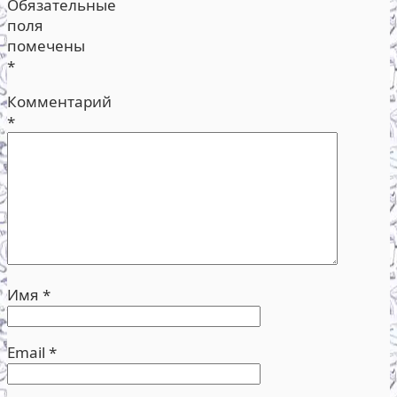
Обязательные
поля
помечены
*
Комментарий
*
Имя
*
Email
*