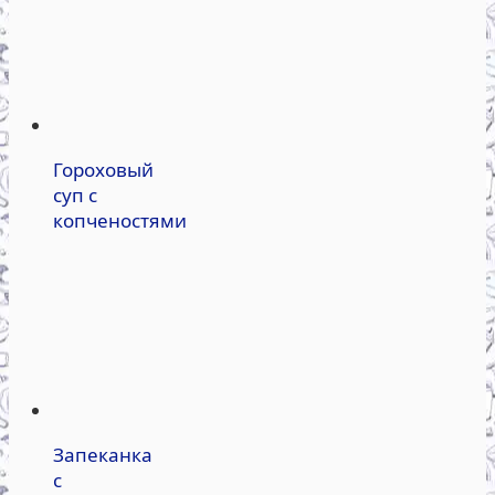
Гороховый
суп с
копченостями
Запеканка
с