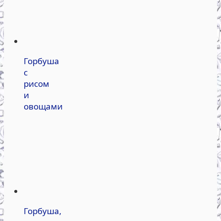
Горбуша
с
рисом
и
овощами
Горбуша,