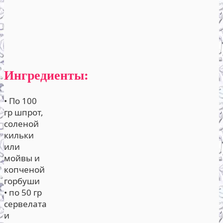
Ингредиенты:
• По 100
гр шпрот,
соленой
кильки
или
мойвы и
копченой
горбуши
• по 50 гр
сервелата
и