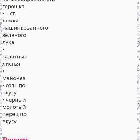
горошка
• 1 ст.
ложка
нашинкованного
зеленого
лука
•
салатные
листья
•
майонез
• соль по
вкусу
• черный
молотый
перец по
вкусу
Рецепт