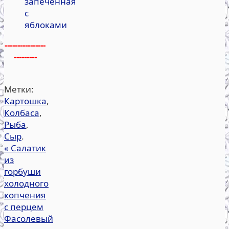
запеченная
с
яблоками
----------------
---------
Метки:
Картошка
,
Колбаса
,
Рыба
,
Сыр
.
«
Салатик
из
горбуши
холодного
копчения
с перцем
Фасолевый