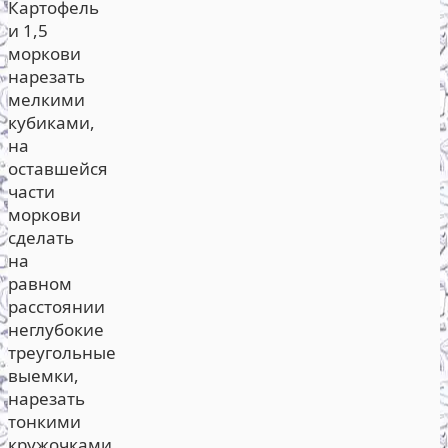
Картофель
и 1,5
моркови
нарезать
мелкими
кубиками,
на
оставшейся
части
моркови
сделать
на
равном
расстоянии
неглубокие
треугольные
выемки,
нарезать
тонкими
кружочками.