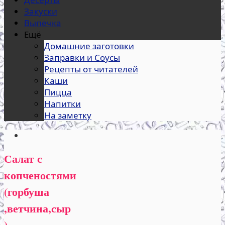
Закуски
Выпечка
Ещё
Домашние заготовки
Заправки и Соусы
Рецепты от читателей
Каши
Пицца
Напитки
На заметку
Салат с
копченостями
(горбуша
,ветчина,сыр
)