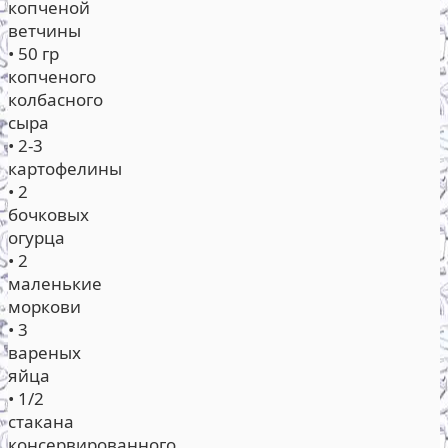
копченой
ветчины
• 50 гр
копченого
колбасного
сыра
• 2-3
картофелины
• 2
бочковых
огурца
• 2
маленькие
моркови
• 3
вареных
яйца
• 1/2
стакана
консервированного