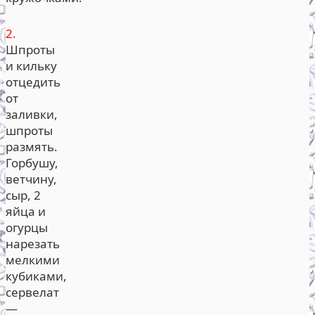
2.
Шпроты
и кильку
отцедить
от
заливки,
шпроты
размять.
Горбушу,
ветчину,
сыр, 2
яйца и
огурцы
нарезать
мелкими
кубиками,
сервелат
—