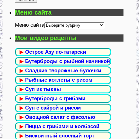
Меню сайта
Меню сайта
Мои видео рецепты
▶
Острое Азу по-татарски
▶
Бутерброды с рыбной начинкой
▶
Сладкие творожные булочки
▶
Рыбные котлеты с рисом
▶
Суп из тыквы
▶
Бутерброды с грибами
▶
Суп с сайрой и рисом
▶
Овощной салат с фасолью
▶
Пицца с грибами и колбасой
▶
Бисквитный слоёный торт