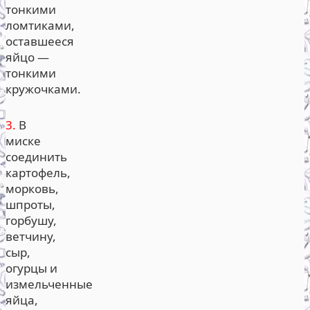
тонкими
ломтиками,
оставшееся
яйцо —
тонкими
кружочками.
3.
В
миске
соединить
картофель,
морковь,
шпроты,
горбушу,
ветчину,
сыр,
огурцы и
измельченные
яйца,