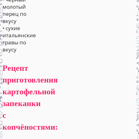
молотый
перец по
вкусу
• сухие
итальянские
травы по
вкусу
Рецепт
приготовления
картофельной
запеканки
с
копчёностями: