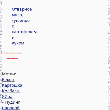
Отварное
мясо,
тушеное
с
картофелем
и
луком
----------------
---------
Метки:
Бекон
,
Картошка
,
Колбаса
,
Яйца
.
«
Пудинг
паровой