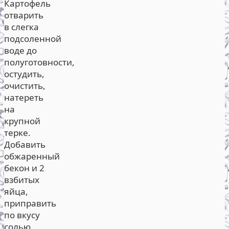
Картофель
отварить
в слегка
подсоленной
воде до
полуготовности,
остудить,
очистить,
натереть
на
крупной
терке.
Добавить
обжаренный
бекон и 2
взбитых
яйца,
приправить
по вкусу
солью,