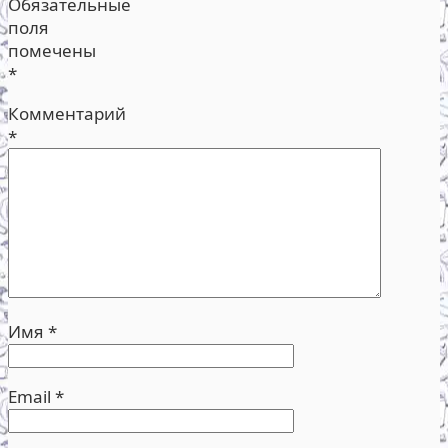
Обязательные
поля
помечены
*
Комментарий
*
Имя
*
Email
*