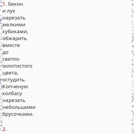
1.
Бекон
и лук
нарезать
мелкими
кубиками,
обжарить
вместе
до
светло-
золотистого
цвета,
остудить.
Копченую
колбасу
нарезать
небольшими
брусочками.
2.