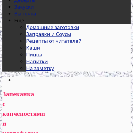
Закуски
Выпечка
Ещё
Домашние заготовки
Заправки и Соусы
Рецепты от читателей
Каши
Пицца
Напитки
На заметку
Запеканка
с
копченостями
и
картофелем