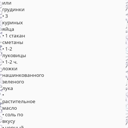
или
грудинки
• 3
куриных
яйца
• 1 стакан
сметаны
• 1-2
луковицы
• 1-2 ч.
ложки
нашинкованного
зеленого
лука
•
растительное
масло
• соль по
вкусу
• черный