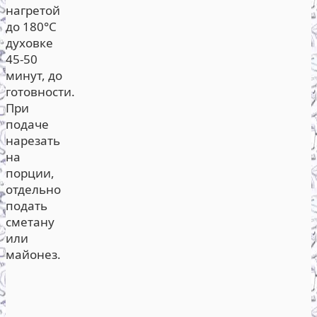
нагретой
до 180°С
духовке
45-50
минут, до
готовности.
При
подаче
нарезать
на
порции,
отдельно
подать
сметану
или
майонез.