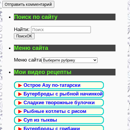
Поиск по сайту
Найти:
Поиск
OK
Меню сайта
Меню сайта
Мои видео рецепты
▶
Острое Азу по-татарски
▶
Бутерброды с рыбной начинкой
▶
Сладкие творожные булочки
▶
Рыбные котлеты с рисом
▶
Суп из тыквы
▶
Бутерброды с грибами