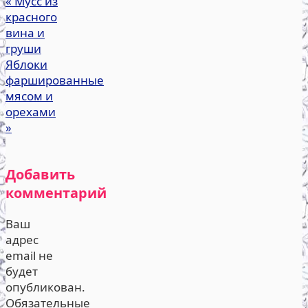
«
Мусс из
красного
вина и
груши
Яблоки
фаршированные
мясом и
орехами
»
Добавить
комментарий
Ваш
адрес
email не
будет
опубликован.
Обязательные