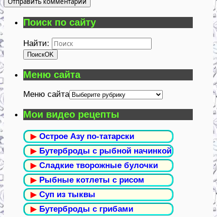
Поиск по сайту
Найти:
Поиск
OK
Меню сайта
Меню сайта
Мои видео рецепты
▶
Острое Азу по-татарски
▶
Бутерброды с рыбной начинкой
▶
Сладкие творожные булочки
▶
Рыбные котлеты с рисом
▶
Суп из тыквы
▶
Бутерброды с грибами