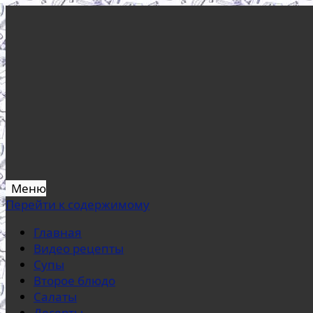
Меню
Перейти к содержимому
Главная
Видео рецепты
Супы
Второе блюдо
Салаты
Десерты