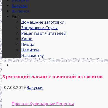
Закуски
Выпечка
Ещё
Домашние заготовки
Заправки и Соусы
Рецепты от читателей
Каши
Пицца
Напитки
На заметку
Хрустящий лаваш с начинкой из сосисок
|
07.03.2019
Закуски
Простые Кулинарные Рецепты