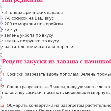
• 3 тонких армянских лаваша
• 7-8 сосисок на Ваш вкус
• 200 гр моркови по-корейски
• кетчуп
• зелень укропа по вкусу
• зелень петрушки по вкусу
• растительное масло для жаренья
Рецепт закуски из лаваша с начинкой
1.
Сосиски разрезать вдоль пополам. Зелень промыт
2.
Лаваш разрезать на 3 части, каждую часть слегк
половинку сосиски, посыпать морковью и свернуть
3.
Обжарить конвертики на разогретом растительно
подавать к столу. Приятного Вам аппетита.