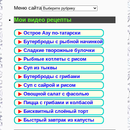
Меню сайта
Мои видео рецепты
▶
Острое Азу по-татарски
▶
Бутерброды с рыбной начинкой
▶
Сладкие творожные булочки
▶
Рыбные котлеты с рисом
▶
Суп из тыквы
▶
Бутерброды с грибами
▶
Суп с сайрой и рисом
▶
Овощной салат с фасолью
▶
Пицца с грибами и колбасой
▶
Бисквитный слоёный торт
▶
Быстрый завтрак из капусты