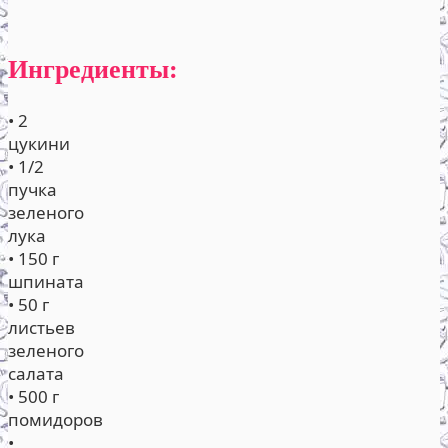
Ингредиенты:
• 2
цукини
• 1/2
пучка
зеленого
лука
• 150 г
шпината
• 50 г
листьев
зеленого
салата
• 500 г
помидоров
•