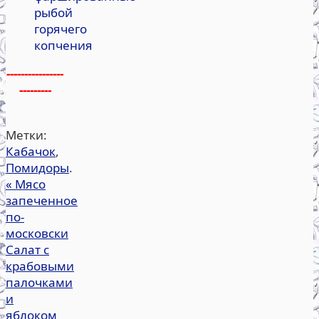
рыбой
горячего
копчения
----------------
---------
Метки:
Кабачок
,
Помидоры
.
«
Мясо
запеченное
по-
московски
Салат с
крабовыми
палочками
и
яблоком