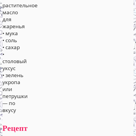
растительное
масло
для
жаренья
• мука
• соль
• сахар
•
столовый
уксус
• зелень
укропа
или
петрушки
— по
вкусу
Рецепт