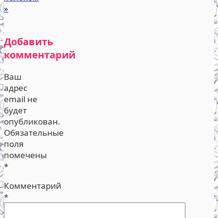
»
Добавить
комментарий
Ваш
адрес
email не
будет
опубликован.
Обязательные
поля
помечены
*
Комментарий
*