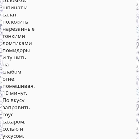
соломкой
шпинат и
салат,
положить
нарезанные
тонкими
ломтиками
помидоры
и тушить
на
слабом
огне,
помешивая,
10 минут.
По вкусу
заправить
соус
сахаром,
солью и
уксусом.