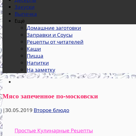
Закуски
Выпечка
Ещё
Домашние заготовки
Заправки и Соусы
Рецепты от читателей
Каши
Пицца
Напитки
На заметку
Мясо запеченное по-московски
|
30.05.2019
Второе блюдо
Простые Кулинарные Рецепты