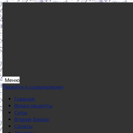
Меню
Перейти к содержимому
Главная
Видео рецепты
Супы
Второе блюдо
Салаты
Десерты