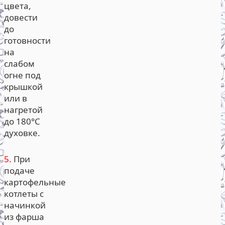
цвета,
довести
до
готовности
на
слабом
огне под
крышкой
или в
нагретой
до 180°С
духовке.
5.
При
подаче
картофельные
котлеты с
начинкой
из фарша