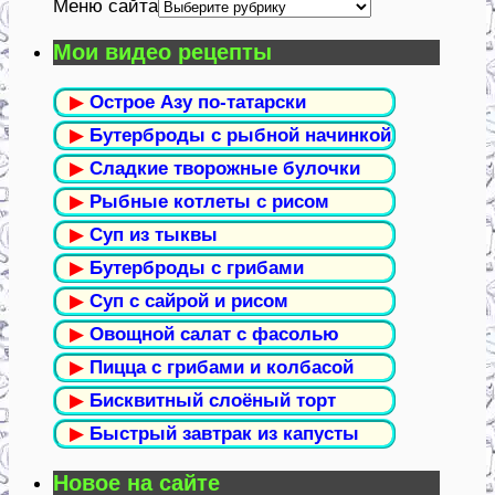
Меню сайта
Мои видео рецепты
▶
Острое Азу по-татарски
▶
Бутерброды с рыбной начинкой
▶
Сладкие творожные булочки
▶
Рыбные котлеты с рисом
▶
Суп из тыквы
▶
Бутерброды с грибами
▶
Суп с сайрой и рисом
▶
Овощной салат с фасолью
▶
Пицца с грибами и колбасой
▶
Бисквитный слоёный торт
▶
Быстрый завтрак из капусты
Новое на сайте