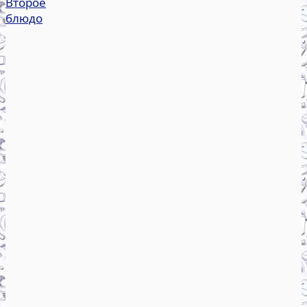
Второе
блюдо