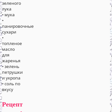
зеленого
лука
• мука
•
панировочные
сухари
•
топленое
масло
для
жаренья
• зелень
петрушки
и укропа
• соль по
вкусу
Рецепт