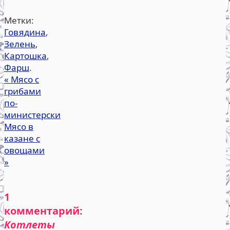
Метки:
Говядина
,
Зелень
,
Картошка
,
Фарш
.
«
Мясо с
грибами
по-
министерски
Мясо в
казане с
овощами
»
1
комментарий:
Котлеты