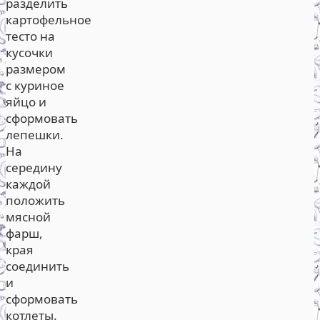
разделить
картофельное
тесто на
кусочки
размером
с куриное
яйцо и
сформовать
лепешки.
На
середину
каждой
положить
мясной
фарш,
края
соединить
и
сформовать
котлеты.