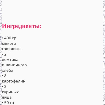
Ингредиенты:
• 400 гр
мякоти
говядины
• 2
ломтика
пшеничного
хлеба
• 8
картофелин
• 3
куриных
яйца
• 50 гр