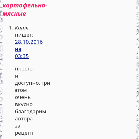
картофельно-
мясные
Катя
пишет:
28.10.2016
на
03:35
просто
и
доступно,при
этом
очень
вкусно
благодарим
автора
за
рецепт