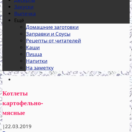
Закуски
Выпечка
Ещё
Домашние заготовки
Заправки и Соусы
Рецепты от читателей
Каши
Пицца
Напитки
На заметку
Котлеты
картофельно-
мясные
|
22.03.2019