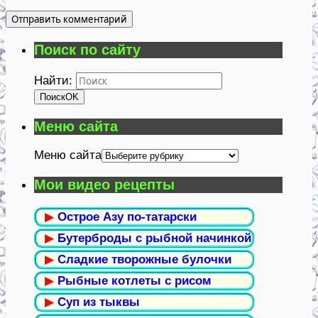
Поиск по сайту
Найти:
Поиск
OK
Меню сайта
Меню сайта
Мои видео рецепты
▶
Острое Азу по-татарски
▶
Бутерброды с рыбной начинкой
▶
Сладкие творожные булочки
▶
Рыбные котлеты с рисом
▶
Суп из тыквы