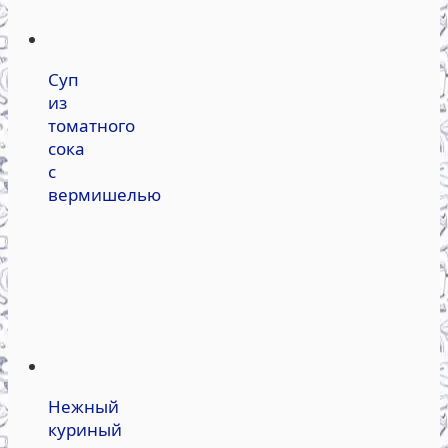
Суп
из
томатного
сока
с
вермишелью
Нежный
куриный