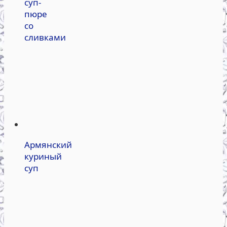
суп-
пюре
со
сливками
Армянский
куриный
суп