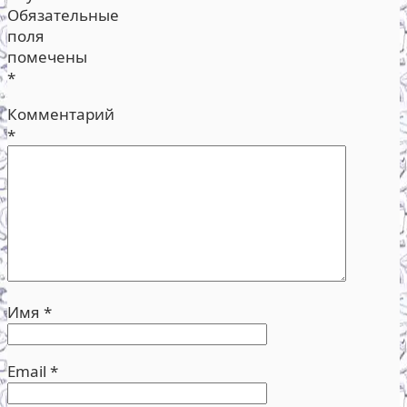
Обязательные
поля
помечены
*
Комментарий
*
Имя
*
Email
*