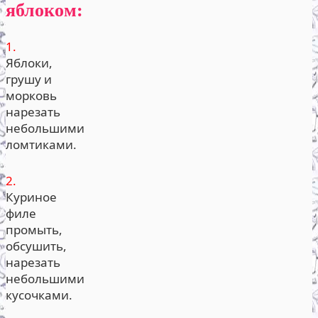
яблоком:
1.
Яблоки,
грушу и
морковь
нарезать
небольшими
ломтиками.
2.
Куриное
филе
промыть,
обсушить,
нарезать
небольшими
кусочками.