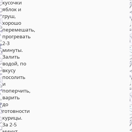
кусочки
яблок и
груш,
хорошо
перемешать,
прогревать
2-3
минуты.
Залить
водой, по
вкусу
посолить
и
поперчить,
варить
до
готовности
курицы.
За 2-5
минут