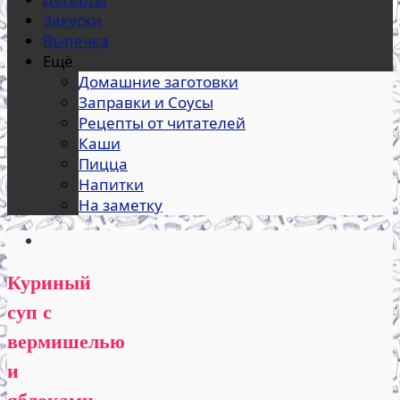
Закуски
Выпечка
Ещё
Домашние заготовки
Заправки и Соусы
Рецепты от читателей
Каши
Пицца
Напитки
На заметку
Куриный
суп с
вермишелью
и
яблоками