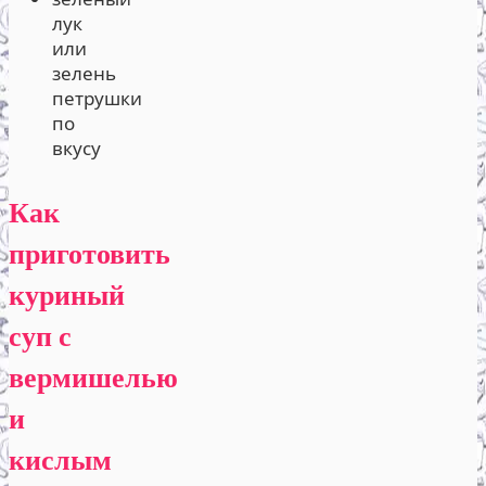
лук
или
зелень
петрушки
по
вкусу
Как
приготовить
куриный
суп с
вермишелью
и
кислым