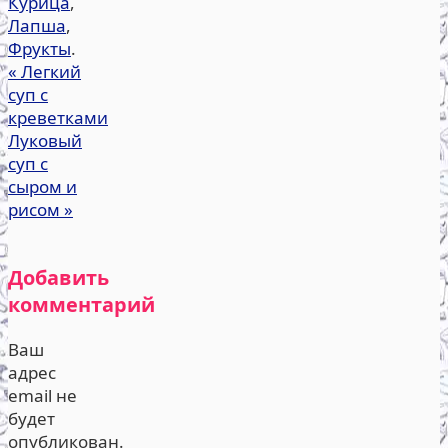
Курица
,
Лапша
,
Фрукты
.
«
Легкий
суп с
креветками
Луковый
суп с
сыром и
рисом
»
Добавить
комментарий
Ваш
адрес
email не
будет
опубликован.