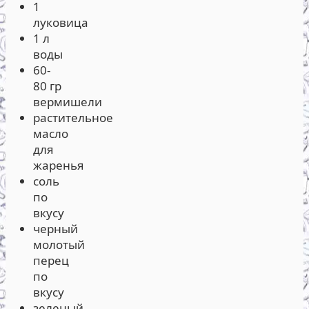
1
луковица
1 л
воды
60-
80 гр
вермишели
растительное
масло
для
жаренья
соль
по
вкусу
черный
молотый
перец
по
вкусу
зеленый