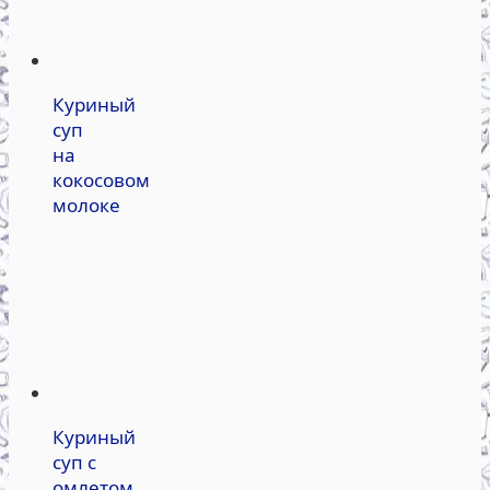
Куриный
суп
на
кокосовом
молоке
Куриный
суп с
омлетом