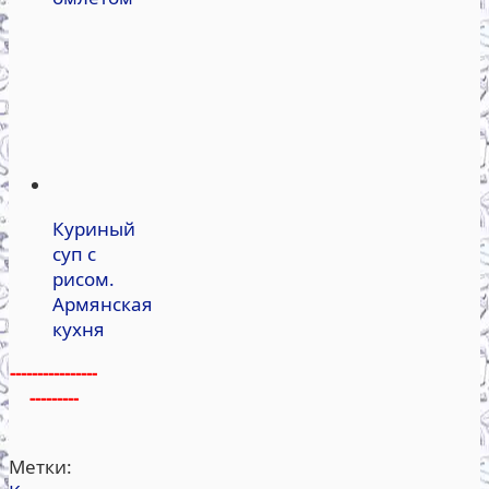
Куриный
суп с
рисом.
Армянская
кухня
----------------
---------
Метки: