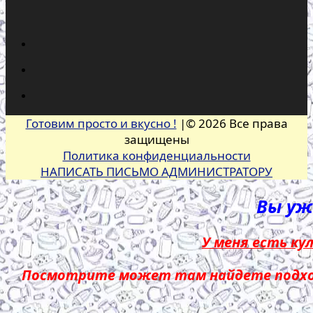
Готовим просто и вкусно !
|© 2026 Все права
защищены
Политика конфиденциальности
НАПИСАТЬ ПИСЬМО АДМИНИСТРАТОРУ
Вы уже
У меня есть ку
Посмотрите может там найдете подход