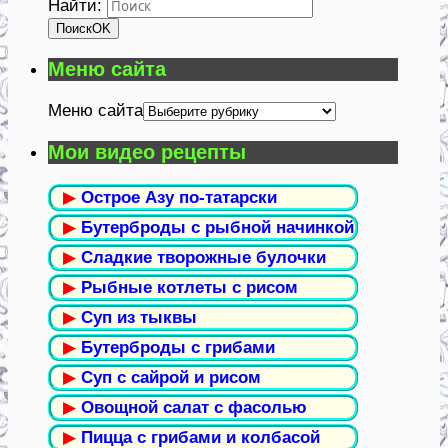
Найти:
Поиск
OK
Меню сайта
Меню сайта
Мои видео рецепты
▶
Острое Азу по-татарски
▶
Бутерброды с рыбной начинкой
▶
Сладкие творожные булочки
▶
Рыбные котлеты с рисом
▶
Суп из тыквы
▶
Бутерброды с грибами
▶
Суп с сайрой и рисом
▶
Овощной салат с фасолью
▶
Пицца с грибами и колбасой