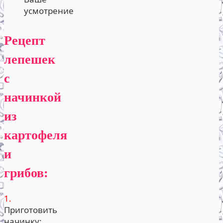
усмотрение
Рецепт
лепешек
с
начинкой
из
картофеля
и
грибов:
1.
Приготовить
начинку: