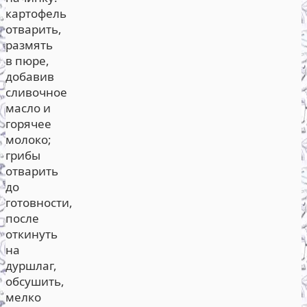
картофель
отварить,
размять
в пюре,
добавив
сливочное
масло и
горячее
молоко;
грибы
отварить
до
готовности,
после
откинуть
на
дуршлаг,
обсушить,
мелко