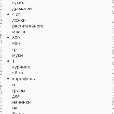
сухих
дрожжей
4 ст.
ложки
растительного
масла
800-
900
гр
муки
1
куриное
яйцо
картофель
и
грибы
для
начинки
на
Ваше