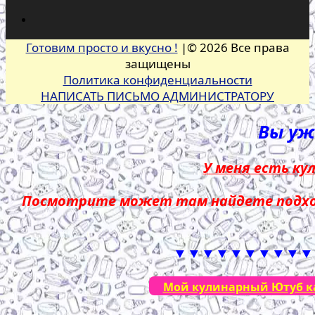
Готовим просто и вкусно !
|© 2026 Все права
защищены
Политика конфиденциальности
НАПИСАТЬ ПИСЬМО АДМИНИСТРАТОРУ
Вы уже
У меня есть ку
Посмотрите может там найдете подход
▼▼▼▼▼▼▼▼▼▼
Мой кулинарный Ютуб кан