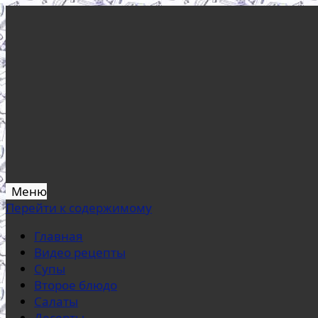
Меню
Перейти к содержимому
Главная
Видео рецепты
Супы
Второе блюдо
Салаты
Десерты