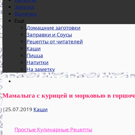
Закуски
Выпечка
Ещё
Домашние заготовки
Заправки и Соусы
Рецепты от читателей
Каши
Пицца
Напитки
На заметку
Мамалыга с курицей и морковью в горшоч
|
25.07.2019
Каши
Простые Кулинарные Рецепты