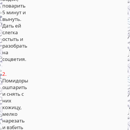
поварить
5 минут и
вынуть.
Дать ей
слегка
остыть и
разобрать
на
соцветия.
2.
Помидоры
ошпарить
и снять с
них
кожицу,
мелко
нарезать
и взбить