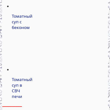
Томатный
суп с
беконом
Томатный
суп в
СВЧ
печи
----------------