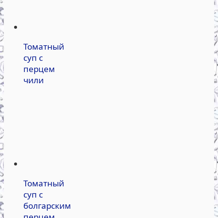
Томатный
суп с
перцем
чили
Томатный
суп с
болгарским
перцем