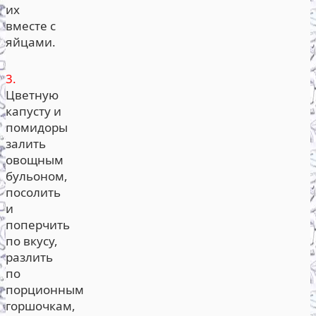
их
вместе с
яйцами.
3.
Цветную
капусту и
помидоры
залить
овощным
бульоном,
посолить
и
поперчить
по вкусу,
разлить
по
порционным
горшочкам,