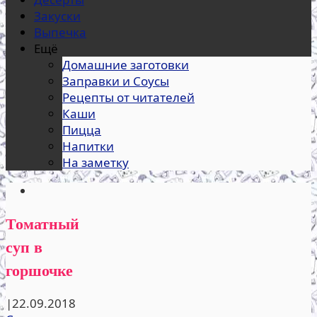
Закуски
Выпечка
Ещё
Домашние заготовки
Заправки и Соусы
Рецепты от читателей
Каши
Пицца
Напитки
На заметку
Томатный
суп в
горшочке
|
22.09.2018