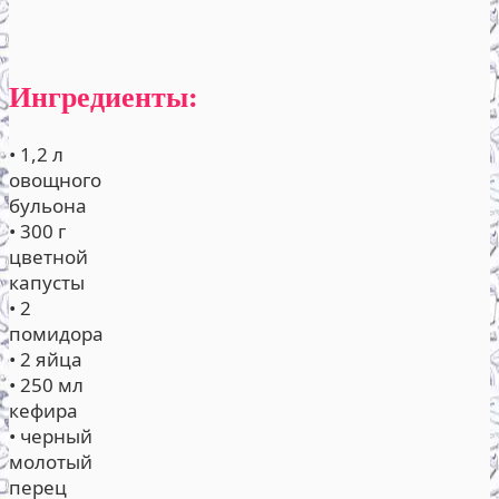
Ингредиенты:
• 1,2 л
овощного
бульона
• 300 г
цветной
капусты
• 2
помидора
• 2 яйца
• 250 мл
кефира
• черный
молотый
перец