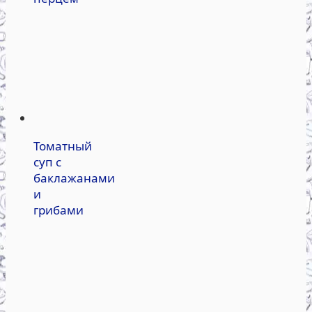
Томатный
суп с
баклажанами
и
грибами