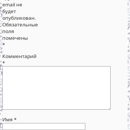
email не
будет
опубликован.
Обязательные
поля
помечены
*
Комментарий
*
Имя
*