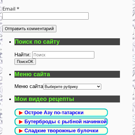
Email
*
Поиск по сайту
Найти:
Поиск
OK
Меню сайта
Меню сайта
Мои видео рецепты
▶
Острое Азу по-татарски
▶
Бутерброды с рыбной начинкой
▶
Сладкие творожные булочки