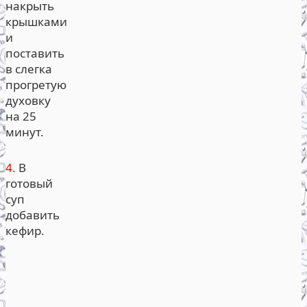
накрыть
крышками
и
поставить
в слегка
прогретую
духовку
на 25
минут.
4.
В
готовый
суп
добавить
кефир.