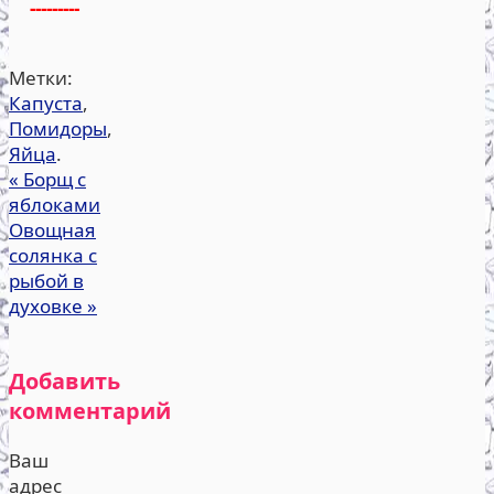
---------
Метки:
Капуста
,
Помидоры
,
Яйца
.
«
Борщ с
яблоками
Овощная
солянка с
рыбой в
духовке
»
Добавить
комментарий
Ваш
адрес