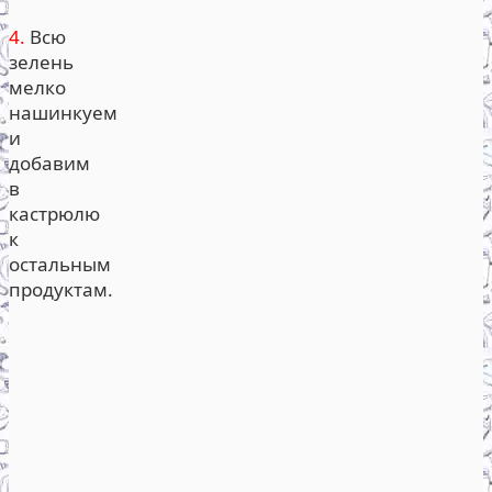
4.
Всю
зелень
мелко
нашинкуем
и
добавим
в
кастрюлю
к
остальным
продуктам.