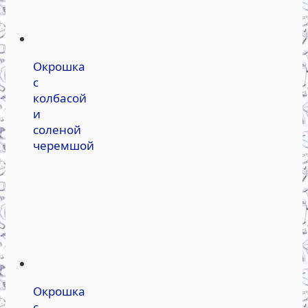
Окрошка
с
колбасой
и
соленой
черемшой
Окрошка
с