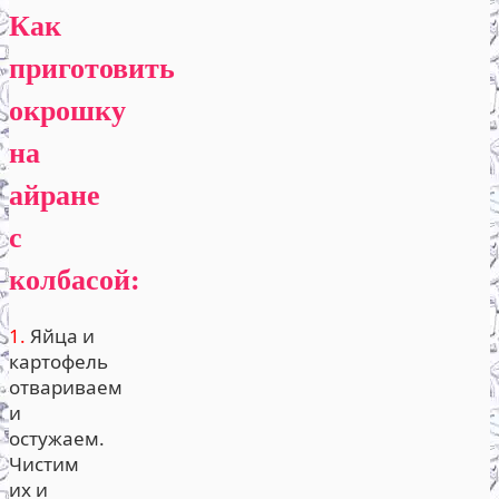
Как
приготовить
окрошку
на
айране
с
колбасой:
1.
Яйца и
картофель
отвариваем
и
остужаем.
Чистим
их и