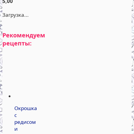
5,00
Загрузка...
Рекомендуем
рецепты:
Окрошка
с
редисом
и