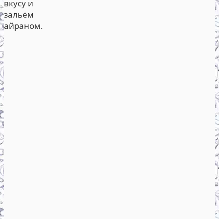
вкусу и
зальём
айраном.