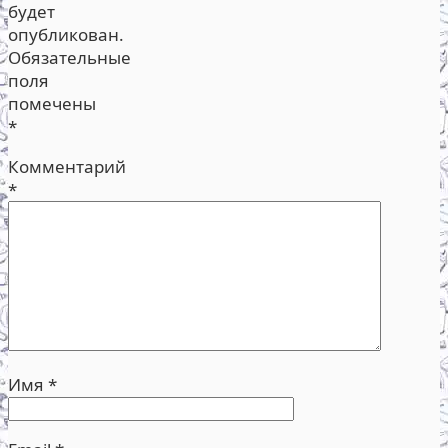
будет
опубликован.
Обязательные
поля
помечены
*
Комментарий
*
Имя
*