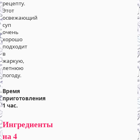
рецепту.
Этот
освежающий
суп
очень
хорошо
подходит
в
жаркую,
летнюю
погоду.
Время
приготовления
1 час.
Ингредиенты
на 4