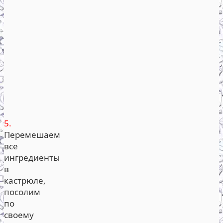
5.
Перемешаем
все
ингредиенты
в
кастрюле,
посолим
по
своему