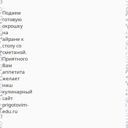
Подаем
готовую
окрошку
на
айране к
столу со
сметаной.
Приятного
Вам
аппетита
желает
наш
кулинарный
сайт
prigotovim-
edu.ru