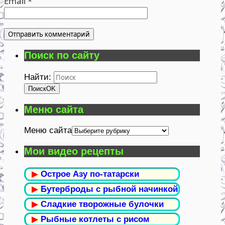
Email
*
Поиск по сайту
Найти:
Поиск
OK
Меню сайта
Меню сайта
Мои видео рецепты
▶
Острое Азу по-татарски
▶
Бутерброды с рыбной начинкой
▶
Сладкие творожные булочки
▶
Рыбные котлеты с рисом