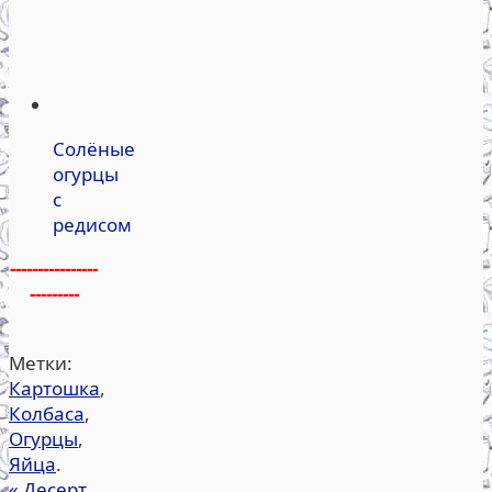
Солёные
огурцы
с
редисом
----------------
---------
Метки:
Картошка
,
Колбаса
,
Огурцы
,
Яйца
.
«
Десерт