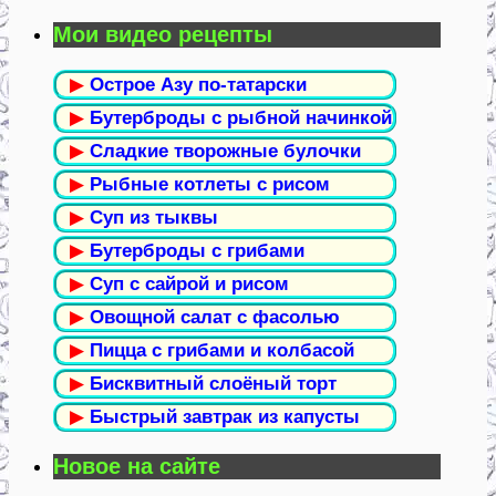
Мои видео рецепты
▶
Острое Азу по-татарски
▶
Бутерброды с рыбной начинкой
▶
Сладкие творожные булочки
▶
Рыбные котлеты с рисом
▶
Суп из тыквы
▶
Бутерброды с грибами
▶
Суп с сайрой и рисом
▶
Овощной салат с фасолью
▶
Пицца с грибами и колбасой
▶
Бисквитный слоёный торт
▶
Быстрый завтрак из капусты
Новое на сайте