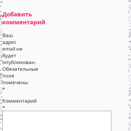
Добавить
комментарий
Ваш
адрес
email не
будет
опубликован.
Обязательные
поля
помечены
*
Комментарий
*