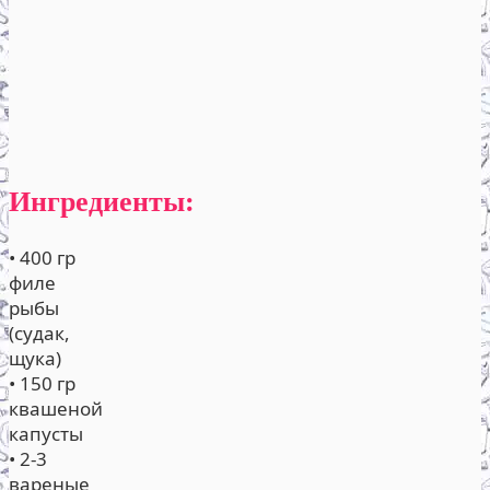
Ингредиенты:
• 400 гр
филе
рыбы
(судак,
щука)
• 150 гр
квашеной
капусты
• 2-3
вареные