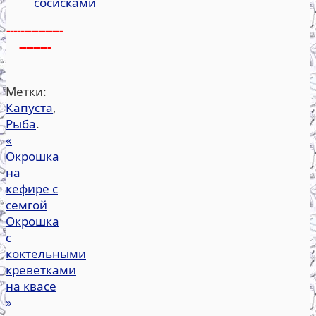
сосисками
----------------
---------
Метки:
Капуста
,
Рыба
.
«
Окрошка
на
кефире с
семгой
Окрошка
с
коктельными
креветками
на квасе
»