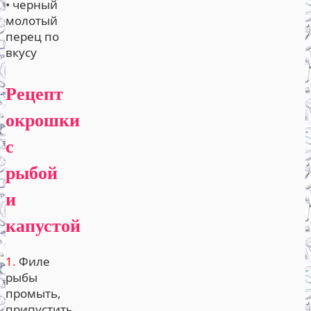
• черный
молотый
перец по
вкусу
Рецепт
окрошки
с
рыбой
и
капустой
1.
Филе
рыбы
промыть,
припустить