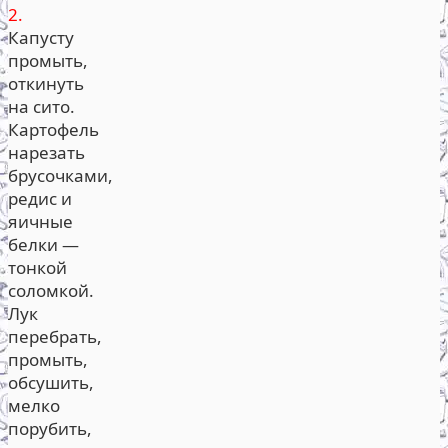
2.
Капусту
промыть,
откинуть
на сито.
Картофель
нарезать
брусочками,
редис и
яичные
белки —
тонкой
соломкой.
Лук
перебрать,
промыть,
обсушить,
мелко
порубить,