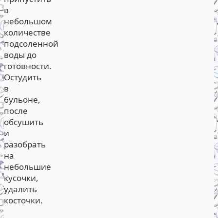
в
небольшом
количестве
подсоленной
воды до
готовности.
Остудить
в
бульоне,
после
обсушить
и
разобрать
на
небольшие
кусочки,
удалить
косточки.