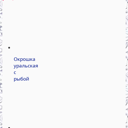
Окрошка
уральская
с
рыбой