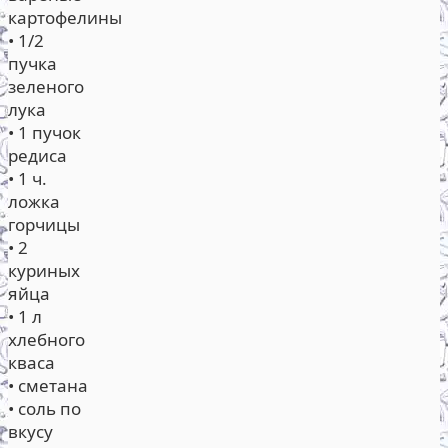
картофелины
• 1/2
пучка
зеленого
лука
• 1 пучок
редиса
• 1 ч.
ложка
горчицы
• 2
куриных
яйца
• 1 л
хлебного
кваса
• сметана
• соль по
вкусу