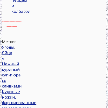
перцем
и
колбасой
----------------
---------
Метки:
Ягоды
,
Яйца
.
«
Нежный
куриный
суп-пюре
со
сливками
Куриные
ножки,
фаршированные