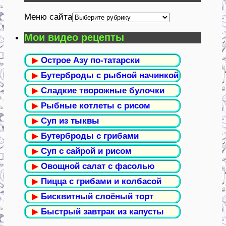
Меню сайта
Мои видео рецепты
▶
Острое Азу по-татарски
▶
Бутерброды с рыбной начинкой
▶
Сладкие творожные булочки
▶
Рыбные котлеты с рисом
▶
Суп из тыквы
▶
Бутерброды с грибами
▶
Суп с сайрой и рисом
▶
Овощной салат с фасолью
▶
Пицца с грибами и колбасой
▶
Бисквитный слоёный торт
▶
Быстрый завтрак из капусты