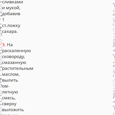
сливками
и мукой,
добавив
1
ст.ложку
сахара.
3.
На
раскаленную
сковороду,
смазанную
растительным
маслом,
вылить
ом-
летную
смесь,
сверху
выложить