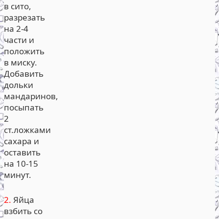
в сито,
разрезать
на 2-4
части и
положить
в миску.
Добавить
дольки
мандаринов,
посыпать
2
ст.ложками
сахара и
оставить
на 10-15
минут.
2.
Яйца
взбить со