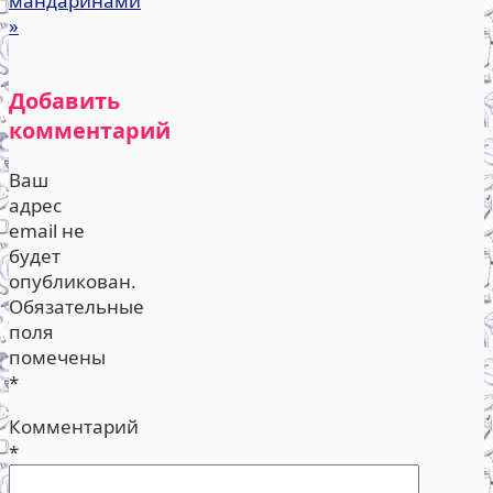
мандаринами
»
Добавить
комментарий
Ваш
адрес
email не
будет
опубликован.
Обязательные
поля
помечены
*
Комментарий
*