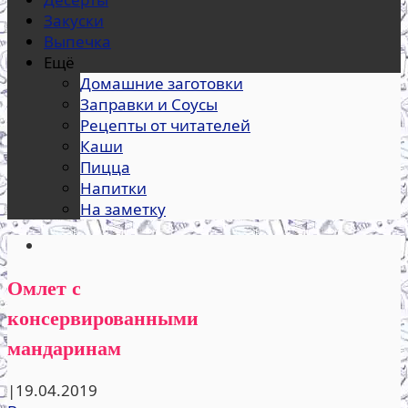
Закуски
Выпечка
Ещё
Домашние заготовки
Заправки и Соусы
Рецепты от читателей
Каши
Пицца
Напитки
На заметку
Омлет с
консервированными
мандаринам
|
19.04.2019