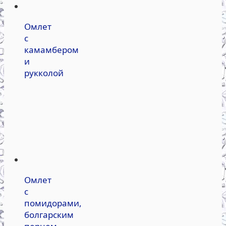
Омлет
с
камамбером
и
рукколой
Омлет
с
помидорами,
болгарским